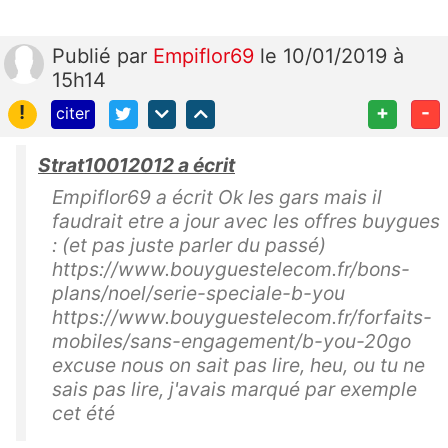
Publié
par
Empiflor69
le 10/01/2019 à
15h14
!
+
-
citer
Strat10012012 a écrit
Empiflor69 a écrit Ok les gars mais il
faudrait etre a jour avec les offres buygues
: (et pas juste parler du passé)
https://www.bouyguestelecom.fr/bons-
plans/noel/serie-speciale-b-you
https://www.bouyguestelecom.fr/forfaits-
mobiles/sans-engagement/b-you-20go
excuse nous on sait pas lire, heu, ou tu ne
sais pas lire, j'avais marqué par exemple
cet été