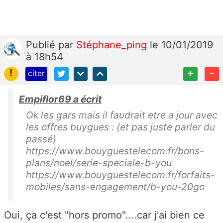
Publié
par
Stéphane_ping
le 10/01/2019
à 18h54
!
+
-
citer
Empiflor69 a écrit
Ok les gars mais il faudrait etre a jour avec
les offres buygues : (et pas juste parler du
passé)
https://www.bouyguestelecom.fr/bons-
plans/noel/serie-speciale-b-you
https://www.bouyguestelecom.fr/forfaits-
mobiles/sans-engagement/b-you-20go
Oui, ça c'est "hors promo"....car j'ai bien ce