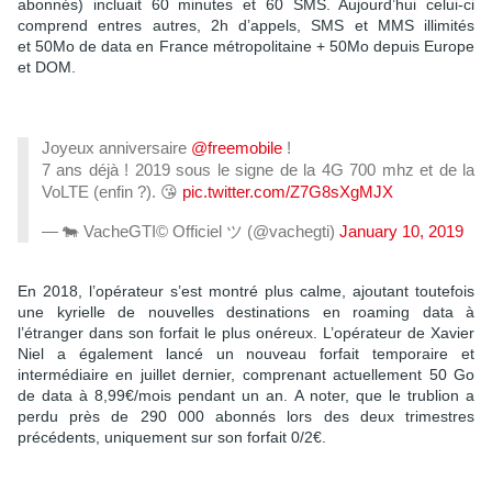
abonnés) incluait 60 minutes et 60 SMS. Aujourd’hui celui-ci
comprend entres autres, 2h d’appels, SMS et MMS illimités
et 50Mo de data en France métropolitaine + 50Mo depuis Europe
et DOM.
Joyeux anniversaire
@freemobile
!
7 ans déjà ! 2019 sous le signe de la 4G 700 mhz et de la
VoLTE (enfin ?). 😘
pic.twitter.com/Z7G8sXgMJX
— 🐄 VacheGTI© Officiel ツ (@vachegti)
January 10, 2019
En 2018, l’opérateur s’est montré plus calme, ajoutant toutefois
une kyrielle de nouvelles destinations en roaming data à
l’étranger dans son forfait le plus onéreux. L’opérateur de Xavier
Niel a également lancé un nouveau forfait temporaire et
intermédiaire en juillet dernier, comprenant actuellement 50 Go
de data à 8,99€/mois pendant un an. A noter, que le trublion a
perdu près de 290 000 abonnés lors des deux trimestres
précédents, uniquement sur son forfait 0/2€.