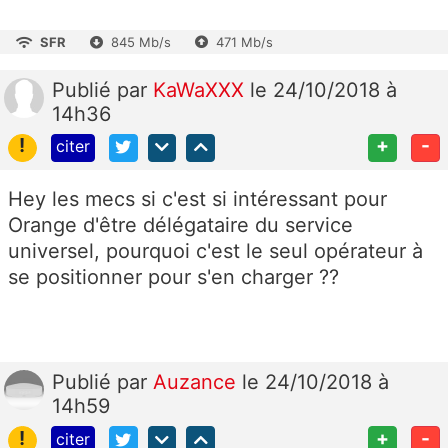
SFR
845 Mb/s
471 Mb/s
Publié
par
KaWaXXX
le 24/10/2018 à
14h36
!
+
-
citer
Hey les mecs si c'est si intéressant pour
Orange d'être délégataire du service
universel, pourquoi c'est le seul opérateur à
se positionner pour s'en charger ??
Publié
par
Auzance
le 24/10/2018 à
14h59
!
+
-
citer