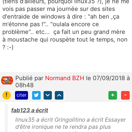
(tiens d'ailleurs, pourquoi linux35 ?), je ne me
vois pas passer ma journée sur des sites
d'entraide de windows à dire : "ah ben ,ça
m'étonne pas !".. "oulala encore ce
problème".. etc... ça fait un peu grand mère
à moustache qui rouspète tout le temps, non
? :-)
Publié
par
Normand BZH
le 07/09/2018 à
08h48
!
+
-
citer
fab123 a écrit
linux35 a écrit Gringolitino a écrit Essayer
d’être ironique ne te rendra pas plus