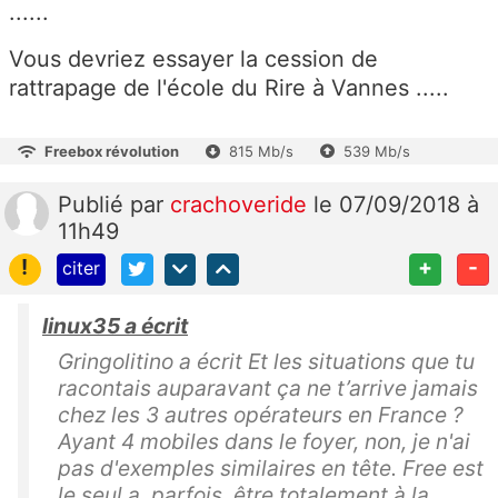
......
Vous devriez essayer la cession de
rattrapage de l'école du Rire à Vannes .....
Freebox révolution
815 Mb/s
539 Mb/s
Publié
par
crachoveride
le 07/09/2018 à
11h49
!
+
-
citer
linux35 a écrit
Gringolitino a écrit Et les situations que tu
racontais auparavant ça ne t’arrive jamais
chez les 3 autres opérateurs en France ?
Ayant 4 mobiles dans le foyer, non, je n'ai
pas d'exemples similaires en tête. Free est
le seul a, parfois, être totalement à la