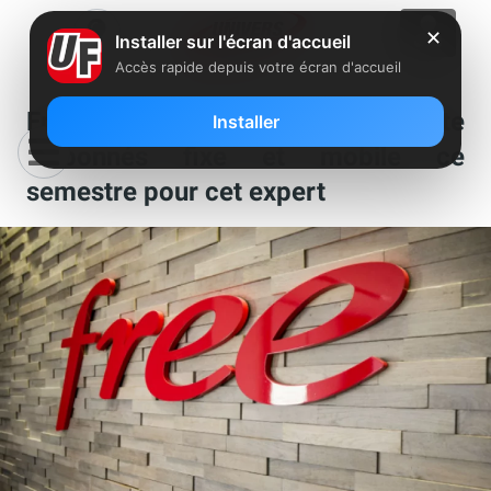
✕
Installer sur l'écran d'accueil
Accès rapide depuis votre écran d'accueil
Free : il faut relativiser la perte
Installer
d’abonnés fixe et mobile ce
semestre pour cet expert