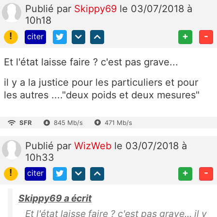
Publié
par
Skippy69
le 03/07/2018 à
10h18
!
+
-
citer
Et l'état laisse faire ? c'est pas grave...
il y a la justice pour les particuliers et pour
les autres ...."deux poids et deux mesures"
SFR
845 Mb/s
471 Mb/s
Publié
par
WizWeb
le 03/07/2018 à
10h33
!
+
-
citer
Skippy69 a écrit
Et l'état laisse faire ? c'est pas grave... il y