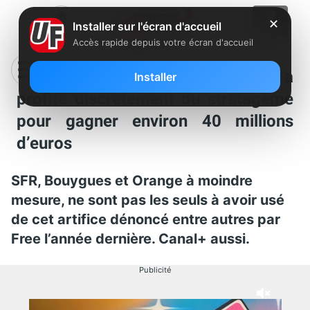
✕
Installer sur l'écran d'accueil
Accès rapide depuis votre écran d'accueil
TVA réduite sur la presse : Canal+ a
Installer
profité discrètement du stratagème
pour gagner environ 40 millions
d’euros
SFR, Bouygues et Orange à moindre
mesure, ne sont pas les seuls à avoir usé
de cet artifice dénoncé entre autres par
Free l’année dernière. Canal+ aussi.
Publicité