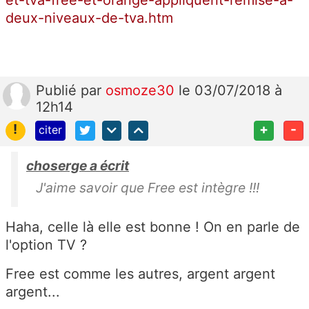
et-tva-free-et-orange-appliquent-remise-a-
deux-niveaux-de-tva.htm
Publié
par
osmoze30
le 03/07/2018 à
12h14
!
+
-
citer
choserge a écrit
J'aime savoir que Free est intègre !!!
Haha, celle là elle est bonne ! On en parle de
l'option TV ?
Free est comme les autres, argent argent
argent...