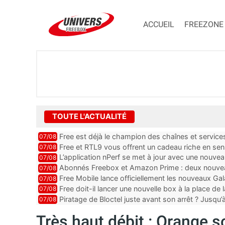
ACCUEIL
FREEZONE
TOUTE L'ACTUALITÉ
Free est déjà le champion des chaînes et services 
07/08
encore au moin...
Free et RTL9 vous offrent un cadeau riche en sens
07/08
l’obtenir
L’application nPerf se met à jour avec une nouvea
07/08
Mobile, Orange, SFR ...
Abonnés Freebox et Amazon Prime : deux nouveau
07/08
Free Mobile lance officiellement les nouveaux Ga
07/08
des promos et des cadeaux
Free doit-il lancer une nouvelle box à la place de
07/08
Piratage de Bloctel juste avant son arrêt ? Jusqu
07/08
auraient fuité
Très haut débit : Orange s