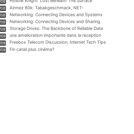
Hollow Knight  Lost Beneath The Surface
/08
Airmez 80k: Tabakgeschmack, NET-
/08
Technologie und Leistung im
Networking: Connecting Devices and Systems
/08
Networking: Connecting Devices and Sharing
/08
Information
Storage Drives: The Backbone of Reliable Data
/08
Management
une amelioration importante dans la reception
/08
WIFI
Freebox Telecom Discussion, Internet Tech Tips
/08
Communi
Fin canal plus cinéma?
/08