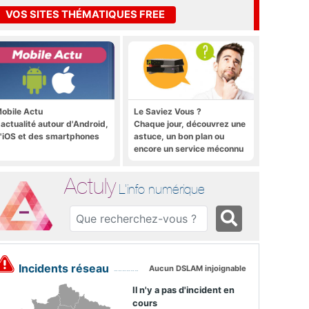
VOS SITES THÉMATIQUES FREE
obile Actu
Le Saviez Vous ?
'actualité autour d'Android,
Chaque jour, découvrez une
'iOS et des smartphones
astuce, un bon plan ou
encore un service méconnu
sur la Freebox et sur Free
Mobile
Actuly
L'info numérique
Incidents réseau
Aucun DSLAM injoignable
Il n'y a pas d'incident en
cours