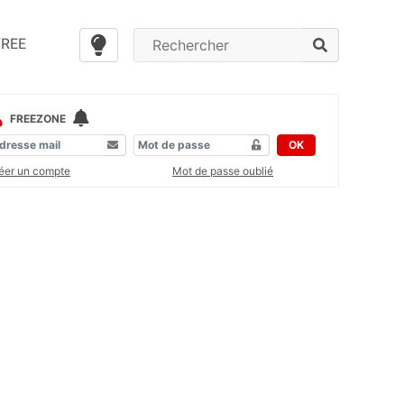
FREE
FREEZONE
OK
éer un compte
Mot de passe oublié