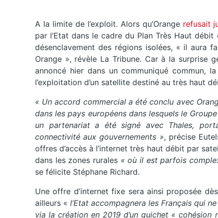
A la limite de l’exploit. Alors qu’Orange
refusait j
par l’Etat dans le cadre du Plan Très Haut débit e
désenclavement des régions isolées, « il aura fal
Orange », révèle La Tribune. Car à la surprise gé
annoncé hier dans un communiqué commun, la s
l’exploitation d’un satellite destiné au très haut déb
« Un accord commercial a été conclu avec Orange 
dans les pays européens dans lesquels le Groupe 
un partenariat a été signé avec Thales, port
connectivité aux gouvernements »
, précise Eute
offres d’accès à l’internet très haut débit par sate
dans les zones rurales
« où il est parfois comple
se félicite Stéphane Richard.
Une offre d’internet fixe sera ainsi proposée dès
ailleurs «
l’Etat accompagnera les Français qui ne 
via la création en 2019 d’un guichet « cohésion 