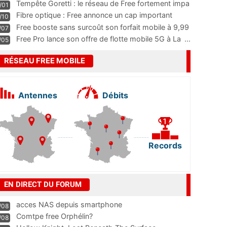
m
...
Tempête Goretti : le réseau de Free fortement impa
/01
...
Fibre optique : Free annonce un cap important
/10
pass
...
Free booste sans surcoût son forfait mobile à 9,99
/07
...
Free Pro lance son offre de flotte mobile 5G à La
...
/05
RÉSEAU FREE MOBILE
Antennes
Débits
Records
EN DIRECT DU FORUM
acces NAS depuis smartphone
/08
Comtpe free Orphélin?
/08