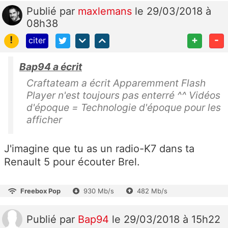
Publié
par
maxlemans
le 29/03/2018 à
08h38
!
+
-
citer
Bap94 a écrit
Craftateam a écrit Apparemment Flash
Player n'est toujours pas enterré ^^ Vidéos
d'époque = Technologie d'époque pour les
afficher
J'imagine que tu as un radio-K7 dans ta
Renault 5 pour écouter Brel.
Freebox Pop
930 Mb/s
482 Mb/s
Publié
par
Bap94
le 29/03/2018 à 15h22