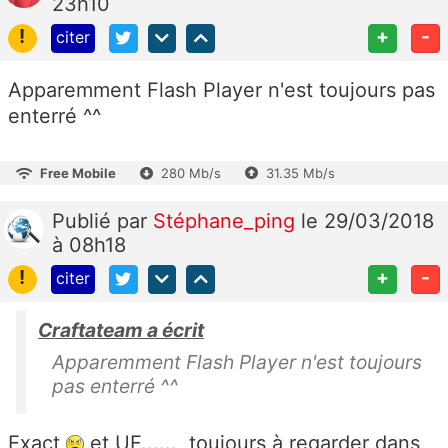
23h10
!
+
-
citer
Apparemment Flash Player n'est toujours pas
enterré ^^
Free Mobile
280 Mb/s
31.35 Mb/s
Publié
par
Stéphane_ping
le 29/03/2018
à 08h18
!
+
-
citer
Craftateam a écrit
Apparemment Flash Player n'est toujours
pas enterré ^^
Exact
et UF......, toujours à regarder dans