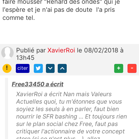
faire mousser "Renard des ondes" qui je
l'espère et je n'ai pas de doute l'a pris
comme tel.
Publié
par
XavierRoi
le 08/02/2018 à
13h45
!
+
-
citer
Free33450 a écrit
XavierRoi a écrit Nan mais Valeurs
Actuelles quoi, tu m'étonnes que vous
soyiez les seuls à en parler, faut bien
nourrir le SFR bashing ... Et toujours rien
sur le plan social chez Free, faut pas
critiquer l'actionnaire de votre concept
store (si ce n'est plus ...), allez,