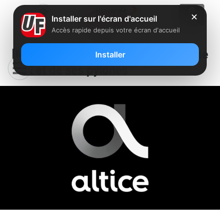
✕
Installer sur l'écran d'accueil
Accès rapide depuis votre écran d'accueil
[MàJ] Altice étudierait la vente de
Installer
SFR et de ses pylônes