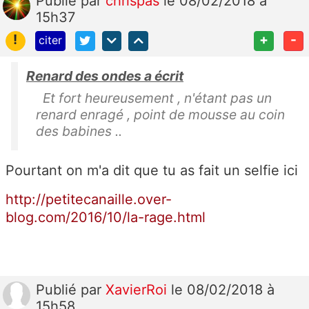
Publié
par
chrispas
le 08/02/2018 à
15h37
!
+
-
citer
Renard des ondes a écrit
Et fort heureusement , n'étant pas un
renard enragé , point de mousse au coin
des babines ..
Pourtant on m'a dit que tu as fait un selfie ici
http://petitecanaille.over-
blog.com/2016/10/la-rage.html
Publié
par
XavierRoi
le 08/02/2018 à
15h58