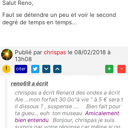
Salut Reno,
Faut se détendre un peu et voir le second
degré de temps en temps...
Publié
par
chrispas
le 08/02/2018 à
13h08
!
+
-
citer
reno69 a écrit
chrispas a écrit Renard des ondes a écrit
Aie ...mon forfait 30 Go"à vie " à 5 € sera t
il dissous ? , suspense .... Bien fait pour
ta gueu.., euh ton museau
Amicalement
bien entendu
Bonjour, chrispas je suis
surpris par votre réponse car même si on