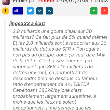
Publié
par
reno69
le 08/02/2018 à 12h53
!
+
-
citer
jinge333 a écrit
2,8 milliards une goute d'eau sur 50
milliards? Ca fait plus de 5% quand même!
Et les 2,8 milliards sont à rapporter aux 20
milliards de dettes de SFR + Portugal et
non pas au groupe, donc ça veut dire 14%
de la dette. C'est assez énorme. (en
supposant que SFR a 15 milliards de
dettes environ), ça permettrait de
descendre bien en dessous du fameux
ratio d'endettement de 4x l'EBITDA.
Cependant 280k€/pylone c'est
probablement largement surestimé, à
moins que les lieux ne soient
exceptionnels, il me semble que les