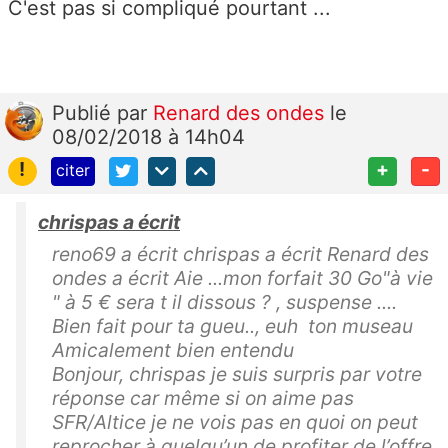
C'est pas si compliqué pourtant ...
Publié
par
Renard des ondes
le
08/02/2018 à 14h04
!
+
-
citer
chrispas a écrit
reno69 a écrit chrispas a écrit Renard des
ondes a écrit Aie ...mon forfait 30 Go"à vie
" à 5 € sera t il dissous ? , suspense ....
Bien fait pour ta gueu.., euh ton museau
Amicalement bien entendu
Bonjour, chrispas je suis surpris par votre
réponse car même si on aime pas
SFR/Altice je ne vois pas en quoi on peut
reprocher à quelqu’un de profiter de l’offre