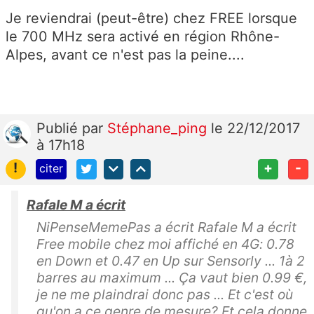
Je reviendrai (peut-être) chez FREE lorsque
le 700 MHz sera activé en région Rhône-
Alpes, avant ce n'est pas la peine....
Publié
par
Stéphane_ping
le 22/12/2017
à 17h18
!
+
-
citer
Rafale M a écrit
NiPenseMemePas a écrit Rafale M a écrit
Free mobile chez moi affiché en 4G: 0.78
en Down et 0.47 en Up sur Sensorly ... 1à 2
barres au maximum ... Ça vaut bien 0.99 €,
je ne me plaindrai donc pas ... Et c'est où
qu'on a ce genre de mesure? Et cela donne