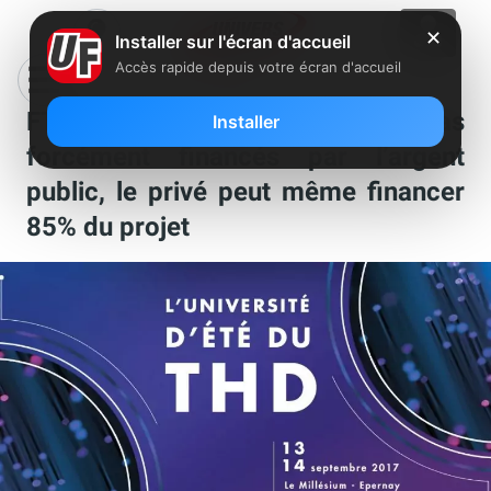
✕
Installer sur l'écran d'accueil
Accès rapide depuis votre écran d'accueil
FTTH : Les RIP ne sont pas
Installer
forcément financés par l’argent
public, le privé peut même financer
85% du projet