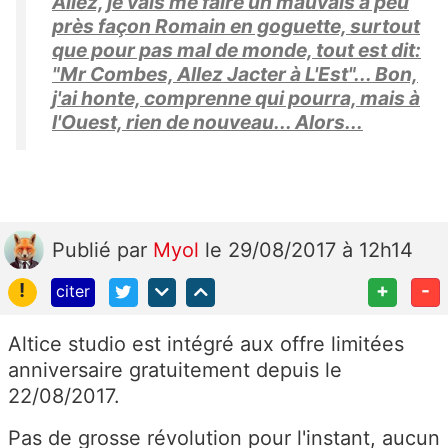
Allez, je vais me faire un mauvais à peu
près façon Romain en goguette, surtout
que pour pas mal de monde, tout est dit:
"Mr Combes, Allez Jacter à L'Est"... Bon,
j'ai honte, comprenne qui pourra, mais à
l'Ouest, rien de nouveau... Alors...
Publié
par
Myol
le 29/08/2017 à 12h14
!
+
-
citer
Altice studio est intégré aux offre limitées
anniversaire gratuitement depuis le
22/08/2017.
Pas de grosse révolution pour l'instant, aucun