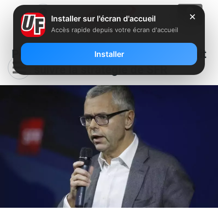
✕
Installer sur l'écran d'accueil
Accès rapide depuis votre écran d'accueil
Pour le DG d’Altice, Orange ne fait
Installer
que suivre la stratégie de SFR