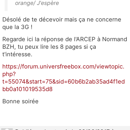
orange/ J'espère
Désolé de te décevoir mais ça ne concerne
que la 3G !
Regarde ici la réponse de l'ARCEP à Normand
BZH, tu peux lire les 8 pages si ça
t'intéresse.
https://forum.universfreebox.com/viewtopic.
php?
t=55074&start=75&sid=60b6b2ab35ad4f1ed
bb0a101019535d8
Bonne soirée