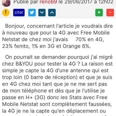
Publié
par
reno69
le 29/06/2017 à 12h02
!
+
-
citer
Bonjour, concernant l'article je voudrais dire
à nouveau que pour la 4G avec Free Mobile
Netstat de chez moi j'avais 70% en 4G,
23% femto, 1% en 3G et Orange 6%.
On pourrait se demander pourquoi j'ai migré
chez B&YOU pour tester la 4G ? La raison est
simple je capte la 4G d'une antenne qui est
trop loin (0 barre de réception) et que je suis
en 4G chez moi tant que je ne me sert pas
de mon téléphone et dès que je l'utilise je
passe en H+ (3G) donc les Stats avec Free
Mobile Netstat sont complètement faussées,
la 4G je ne la capte qu'en déplacement ou