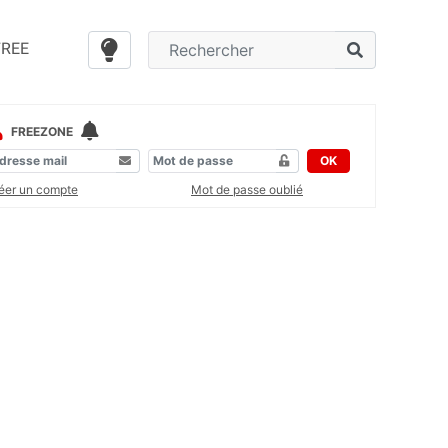
FREE
FREEZONE
OK
éer un compte
Mot de passe oublié