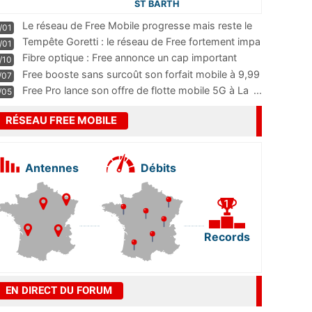
ST BARTH
Le réseau de Free Mobile progresse mais reste le
/01
m
...
Tempête Goretti : le réseau de Free fortement impa
/01
...
Fibre optique : Free annonce un cap important
/10
pass
...
Free booste sans surcoût son forfait mobile à 9,99
/07
...
Free Pro lance son offre de flotte mobile 5G à La
...
/05
RÉSEAU FREE MOBILE
Antennes
Débits
Records
EN DIRECT DU FORUM