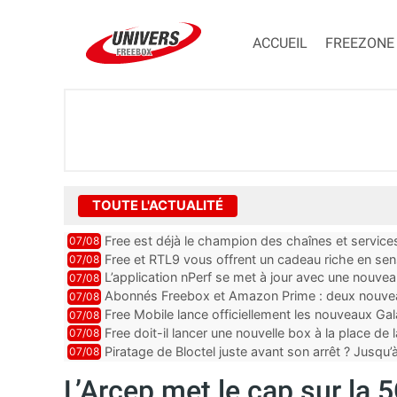
ACCUEIL
FREEZONE
TOUTE L'ACTUALITÉ
Free est déjà le champion des chaînes et services 
07/08
encore au moin...
Free et RTL9 vous offrent un cadeau riche en sens
07/08
l’obtenir
L’application nPerf se met à jour avec une nouvea
07/08
Mobile, Orange, SFR ...
Abonnés Freebox et Amazon Prime : deux nouveau
07/08
Free Mobile lance officiellement les nouveaux Ga
07/08
des promos et des cadeaux
Free doit-il lancer une nouvelle box à la place de
07/08
Piratage de Bloctel juste avant son arrêt ? Jusqu
07/08
auraient fuité
L’Arcep met le cap sur la 5G