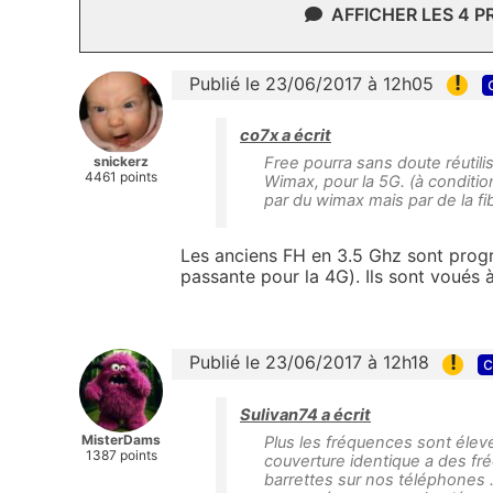
AFFICHER LES 4 
!
Publié le 23/06/2017 à 12h05
co7x a écrit
snickerz
Free pourra sans doute réutili
4461 points
Wimax, pour la 5G. (à conditi
par du wimax mais par de la fi
Les anciens FH en 3.5 Ghz sont prog
passante pour la 4G). Ils sont voués à
!
Publié le 23/06/2017 à 12h18
c
Sulivan74 a écrit
MisterDams
Plus les fréquences sont élevées
1387 points
couverture identique a des fré
barrettes sur nos téléphones .