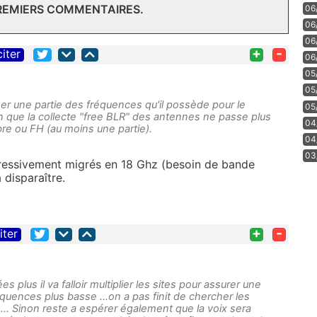
PREMIERS COMMENTAIRES.
06
06
06
+
-
citer
06
05
05
ser une partie des fréquences qu'il possède pour le
05
on que la collecte "free BLR" des antennes ne passe plus
04
bre ou FH (au moins une partie).
04
03
ressivement migrés en 18 Ghz (besoin de bande
 disparaître.
+
-
iter
 plus il va falloir multiplier les sites pour assurer une
quences plus basse ...on a pas finit de chercher les
... Sinon reste a espérer également que la voix sera