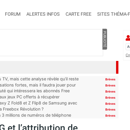
FORUM
ALERTES INFOS
CARTE FREE
SITES THÉMA-
PUBLICITÉ
Cr
TV, mais cette analyse révèle qu’il reste
Brèves
ations fortes, mais il faudra jouer pour
Brèves
uté qui intéressera les abonnés Free
Brèves
x jeux PC offerts à récupérer
Brèves
laxy Z Fold8 et Z Flip8 de Samsung avec
Brèves
 la Freebox Révolution ?
Brèves
’à 3 millions de numéros de téléphone
Brèves
 et l’attribution de