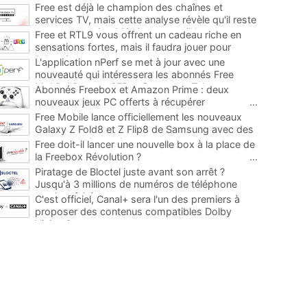
Free est déjà le champion des chaînes et
services TV, mais cette analyse révèle qu'il reste
encore au moins 141 ajouts possibles
...
Free et RTL9 vous offrent un cadeau riche en
sensations fortes, mais il faudra jouer pour
l'obtenir
...
L'application nPerf se met à jour avec une
nouveauté qui intéressera les abonnés Free
Mobile, Orange, SFR et Bouygues Telecom
...
Abonnés Freebox et Amazon Prime : deux
nouveaux jeux PC offerts à récupérer
...
Free Mobile lance officiellement les nouveaux
Galaxy Z Fold8 et Z Flip8 de Samsung avec des
promos et des cadeaux
...
Free doit-il lancer une nouvelle box à la place de
la Freebox Révolution ?
...
Piratage de Bloctel juste avant son arrêt ?
Jusqu'à 3 millions de numéros de téléphone
auraient fuité
...
C'est officiel, Canal+ sera l'un des premiers à
proposer des contenus compatibles Dolby
Vision 2
...