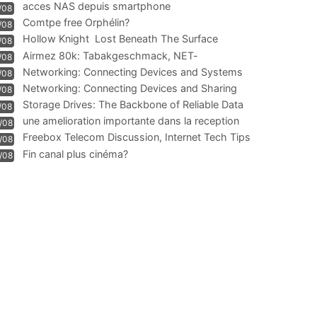
acces NAS depuis smartphone
/08
Comtpe free Orphélin?
/08
Hollow Knight  Lost Beneath The Surface
/08
Airmez 80k: Tabakgeschmack, NET-
/08
Technologie und Leistung im
Networking: Connecting Devices and Systems
/08
Networking: Connecting Devices and Sharing
/08
Information
Storage Drives: The Backbone of Reliable Data
/08
Management
une amelioration importante dans la reception
/08
WIFI
Freebox Telecom Discussion, Internet Tech Tips
/08
Communi
Fin canal plus cinéma?
/08