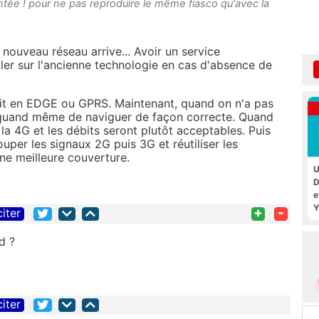
tée ! pour ne pas reproduire le même fiasco qu'avec la
nouveau réseau arrive... Avoir un service
er sur l'ancienne technologie en cas d'absence de
ait en EDGE ou GPRS. Maintenant, quand on n'a pas
 quand même de naviguer de façon correcte. Quand
la 4G et les débits seront plutôt acceptables. Puis
ouper les signaux 2G puis 3G et réutiliser les
ne meilleure couverture.
U
D
e
Y
+
-
citer
d ?
citer