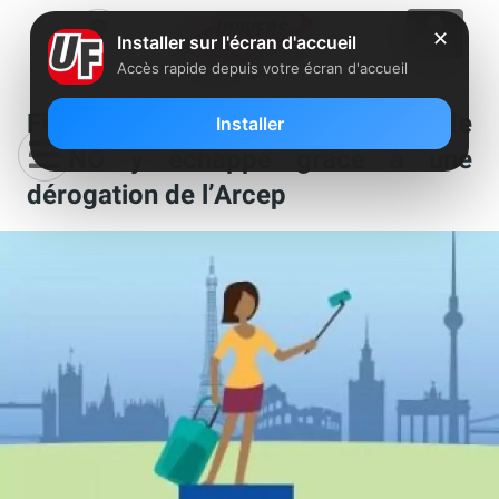
✕
Installer sur l'écran d'accueil
Accès rapide depuis votre écran d'accueil
Fin du roaming : une flopée de
Installer
MVNO y échappe grâce à une
dérogation de l’Arcep