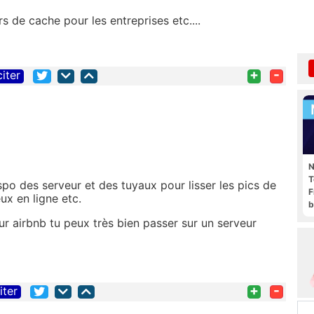
urs de cache pour les entreprises etc....
+
-
citer
N
T
spo des serveur et des tuyaux pour lisser les pics de
F
eux en ligne etc.
b
r airbnb tu peux très bien passer sur un serveur
+
-
iter