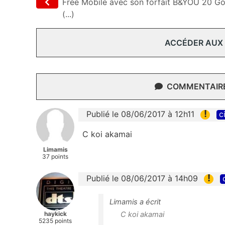
Free Mobile avec son forfait B&YOU 20 G
(...)
ACCÉDER AUX
COMMENTAIRES
!
Publié le 08/06/2017 à 12h11
c
C koi akamai
Limamis
37 points
!
Publié le 08/06/2017 à 14h09
Limamis a écrit
haykick
C koi akamai
5235 points