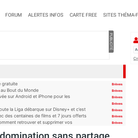
FORUM
ALERTES INFOS
CARTE FREE
SITES THÉMA-
PUBLICITÉ
Cr
 gratuite
Brèves
t au Bout du Monde
Brèves
ivée sur Android et iPhone pour les
Brèves
Brèves
oute la Liga débarque sur Disney+ et c’est
Brèves
 des centaines de films et 7 jours offerts
Brèves
 comment retrouver et supprimer vos
Brèves
: domination sans partage