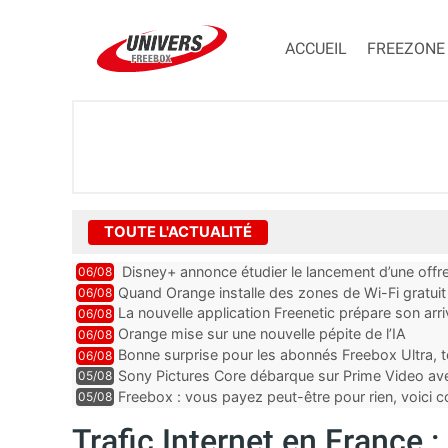
ACCUEIL
FREEZONE
TOUTE L'ACTUALITÉ
Disney+ annonce étudier le lancement d’une offre
06/08
Quand Orange installe des zones de Wi-Fi gratui
06/08
La nouvelle application Freenetic prépare son arr
06/08
abonnés Freebox, testez la
Orange mise sur une nouvelle pépite de l’IA
06/08
Bonne surprise pour les abonnés Freebox Ultra, t
06/08
inclus
Sony Pictures Core débarque sur Prime Video avec
05/08
Freebox : vous payez peut-être pour rien, voici
05/08
abonnements TV oubliés
Trafic Internet en France 