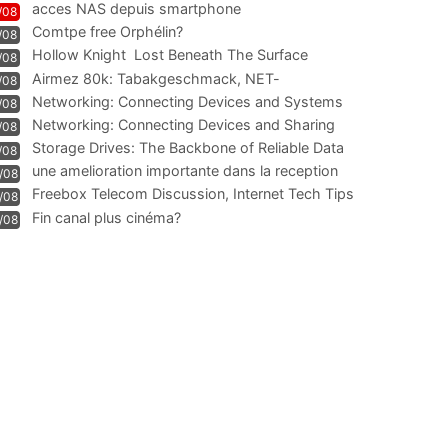
acces NAS depuis smartphone
/08
Comtpe free Orphélin?
/08
Hollow Knight  Lost Beneath The Surface
/08
Airmez 80k: Tabakgeschmack, NET-
/08
Technologie und Leistung im
Networking: Connecting Devices and Systems
/08
Networking: Connecting Devices and Sharing
/08
Information
Storage Drives: The Backbone of Reliable Data
/08
Management
une amelioration importante dans la reception
/08
WIFI
Freebox Telecom Discussion, Internet Tech Tips
/08
Communi
Fin canal plus cinéma?
/08