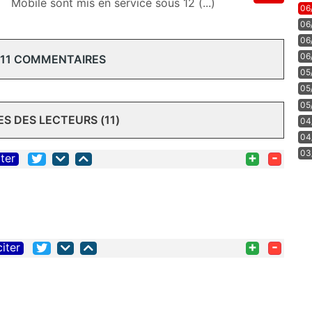
o
Mobile sont mis en service sous 12 (...)
06
06
06
06
 11 COMMENTAIRES
05
05
05
 DES LECTEURS (11)
04
04
03
+
-
iter
+
-
citer