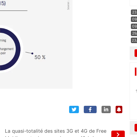
23
09
09
29
23
La quasi-totalité des sites 3G et 4G de Free