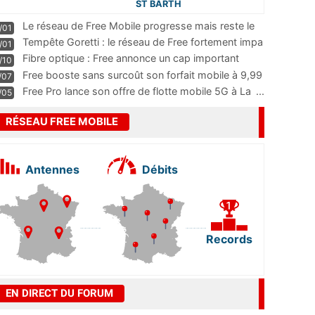
ST BARTH
Le réseau de Free Mobile progresse mais reste le
/01
m
...
Tempête Goretti : le réseau de Free fortement impa
/01
...
Fibre optique : Free annonce un cap important
/10
pass
...
Free booste sans surcoût son forfait mobile à 9,99
/07
...
Free Pro lance son offre de flotte mobile 5G à La
...
/05
RÉSEAU FREE MOBILE
Antennes
Débits
Records
EN DIRECT DU FORUM