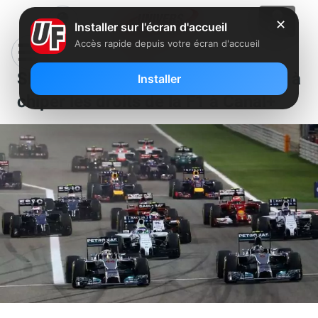
✕
Installer sur l'écran d'accueil
Accès rapide depuis votre écran d'accueil
SFR n’aura finalement pas réussi à
Installer
chiper les droits de la F1 à Canal+