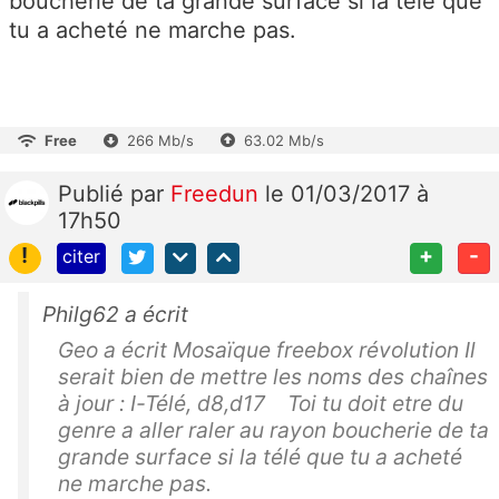
boucherie de ta grande surface si la télé que
tu a acheté ne marche pas.
Free
266 Mb/s
63.02 Mb/s
Publié
par
Freedun
le 01/03/2017 à
17h50
!
+
-
citer
Philg62 a écrit
Geo a écrit Mosaïque freebox révolution Il
serait bien de mettre les noms des chaînes
à jour : I-Télé, d8,d17 Toi tu doit etre du
genre a aller raler au rayon boucherie de ta
grande surface si la télé que tu a acheté
ne marche pas.