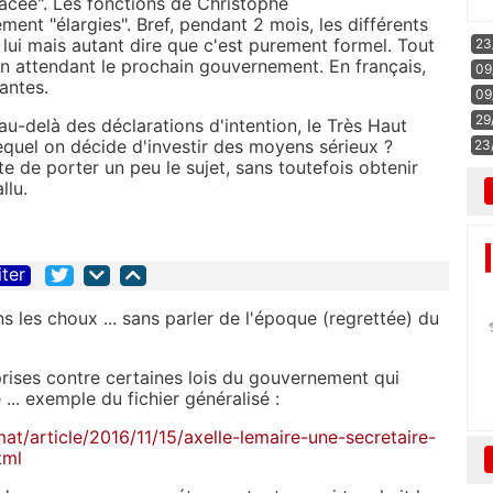
placée". Les fonctions de Christophe
ement "élargies". Bref, pendant 2 mois, les différents
lui mais autant dire que c'est purement formel. Tout
23
en attendant le prochain gouvernement. En français,
09
antes.
09
29
au-delà des déclarations d'intention, le Très Haut
lequel on décide d'investir des moyens sérieux ?
23
e de porter un peu le sujet, sans toutefois obtenir
llu.
iter
ns les choux ... sans parler de l'époque (regrettée) du
prises contre certaines lois du gouvernement qui
.. exemple du fichier généralisé :
t/article/2016/11/15/axelle-lemaire-une-secretaire-
tml