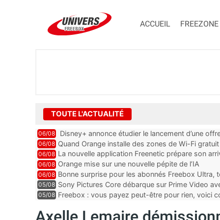
ACCUEIL
FREEZONE
TOUTE L'ACTUALITÉ
Disney+ annonce étudier le lancement d’une offre
06/08
Quand Orange installe des zones de Wi-Fi gratui
06/08
La nouvelle application Freenetic prépare son arr
06/08
abonnés Freebox, testez la
Orange mise sur une nouvelle pépite de l’IA
06/08
Bonne surprise pour les abonnés Freebox Ultra, t
06/08
inclus
Sony Pictures Core débarque sur Prime Video avec
05/08
Freebox : vous payez peut-être pour rien, voici
05/08
abonnements TV oubliés
Axelle Lemaire démission