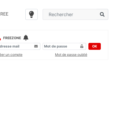
FREE
FREEZONE
OK
éer un compte
Mot de passe oublié