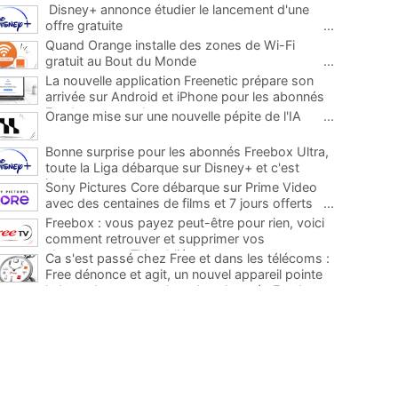
Disney+ annonce étudier le lancement d'une
offre gratuite
...
Quand Orange installe des zones de Wi-Fi
gratuit au Bout du Monde
...
La nouvelle application Freenetic prépare son
arrivée sur Android et iPhone pour les abonnés
Freebox, testez la
...
Orange mise sur une nouvelle pépite de l'IA
...
Bonne surprise pour les abonnés Freebox Ultra,
toute la Liga débarque sur Disney+ et c'est
inclus
...
Sony Pictures Core débarque sur Prime Video
avec des centaines de films et 7 jours offerts
...
Freebox : vous payez peut-être pour rien, voici
comment retrouver et supprimer vos
abonnements TV oubliés
...
Ca s'est passé chez Free et dans les télécoms :
Free dénonce et agit, un nouvel appareil pointe
le bout de son nez chez des abonnés Freebox...
...