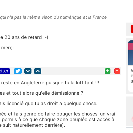
ui n'a pas la même vison du numérique et la France
e 20 ans de retard :-)
u merçi
+
-
citer
M
L
d
reste en Angleterre puisque tu la kiff tant !!!
ées et tout alors qu'elle démissionne ?
ais licencié que tu as droit a quelque chose.
anée et fais genre de faire bouger les choses, un vrai
s permis à ce que chaque zone peuplée est accès à
e suit naturellement derrière).