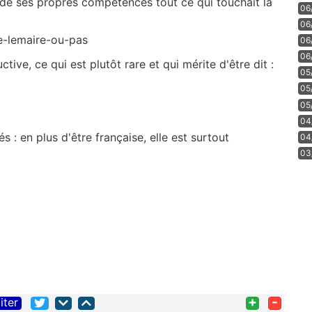
 de ses propres compétences tout ce qui touchait la
06
06
le-lemaire-ou-pas
06
06
ctive, ce qui est plutôt rare et qui mérite d'être dit :
05
05
05
04
s : en plus d'être française, elle est surtout
04
03
+
-
iter