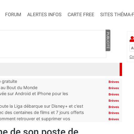
FORUM
ALERTES INFOS
CARTE FREE
SITES THÉMA-
PUBLICITÉ
Cr
 gratuite
Brèves
t au Bout du Monde
Brèves
ivée sur Android et iPhone pour les
Brèves
Brèves
oute la Liga débarque sur Disney+ et c’est
Brèves
 des centaines de films et 7 jours offerts
Brèves
 comment retrouver et supprimer vos
Brèves
ne de son poste de