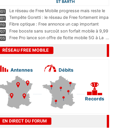
ST BARTH
Le réseau de Free Mobile progresse mais reste le
/01
m
...
Tempête Goretti : le réseau de Free fortement impa
/01
...
Fibre optique : Free annonce un cap important
/10
pass
...
Free booste sans surcoût son forfait mobile à 9,99
/07
...
Free Pro lance son offre de flotte mobile 5G à La
...
/05
RÉSEAU FREE MOBILE
Antennes
Débits
Records
EN DIRECT DU FORUM