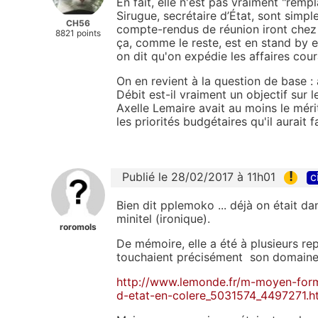
En fait, elle n'est pas vraiment "rem
Sirugue, secrétaire d’État, sont simpl
CH56
compte-rendus de réunion iront chez 
8821 points
ça, comme le reste, est en stand by 
on dit qu'on expédie les affaires cour
On en revient à la question de base : 
Débit est-il vraiment un objectif sur 
Axelle Lemaire avait au moins le mérit
les priorités budgétaires qu'il aurait fa
!
Publié le 28/02/2017 à 11h01
c
Bien dit pplemoko ... déjà on était da
minitel (ironique).
roromols
De mémoire, elle a été à plusieurs re
touchaient précisément son domaine .
http://www.lemonde.fr/m-moyen-forma
d-etat-en-colere_5031574_4497271.h