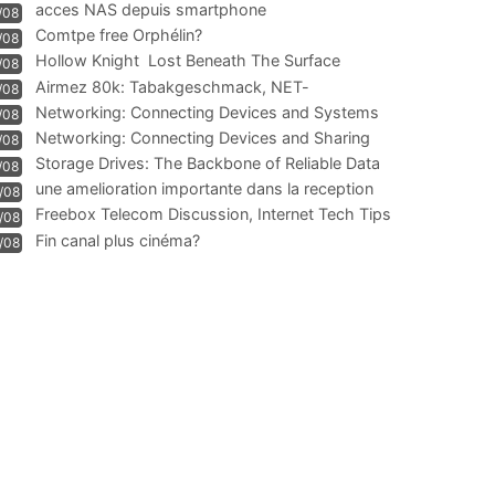
acces NAS depuis smartphone
/08
Comtpe free Orphélin?
/08
Hollow Knight  Lost Beneath The Surface
/08
Airmez 80k: Tabakgeschmack, NET-
/08
Technologie und Leistung im
Networking: Connecting Devices and Systems
/08
Networking: Connecting Devices and Sharing
/08
Information
Storage Drives: The Backbone of Reliable Data
/08
Management
une amelioration importante dans la reception
/08
WIFI
Freebox Telecom Discussion, Internet Tech Tips
/08
Communi
Fin canal plus cinéma?
/08