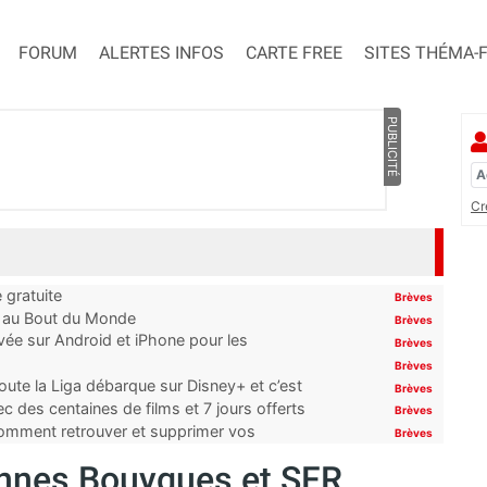
FORUM
ALERTES INFOS
CARTE FREE
SITES THÉMA-
PUBLICITÉ
Cr
 gratuite
Brèves
t au Bout du Monde
Brèves
ivée sur Android et iPhone pour les
Brèves
Brèves
oute la Liga débarque sur Disney+ et c’est
Brèves
 des centaines de films et 7 jours offerts
Brèves
 comment retrouver et supprimer vos
Brèves
ennes Bouygues et SFR