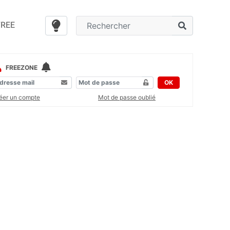
FREE
FREEZONE
OK
éer un compte
Mot de passe oublié