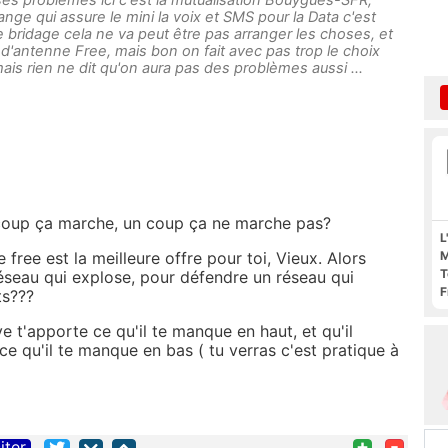
ange qui assure le mini la voix et SMS pour la Data c'est
e bridage cela ne va peut être pas arranger les choses, et
'antenne Free, mais bon on fait avec pas trop le choix
ais rien ne dit qu'on aura pas des problèmes aussi ...
n coup ça marche, un coup ça ne marche pas?
L
e free est la meilleure offre pour toi, Vieux. Alors
M
T
éseau qui explose, pour défendre un réseau qui
F
ts???
F
e t'apporte ce qu'il te manque en haut, et qu'il
ce qu'il te manque en bas ( tu verras c'est pratique à
+
-
iter