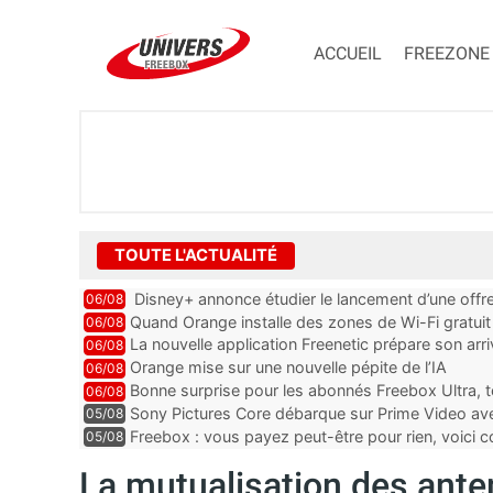
ACCUEIL
FREEZONE
TOUTE L'ACTUALITÉ
Disney+ annonce étudier le lancement d’une offre
06/08
Quand Orange installe des zones de Wi-Fi gratui
06/08
La nouvelle application Freenetic prépare son arr
06/08
abonnés Freebox, testez la
Orange mise sur une nouvelle pépite de l’IA
06/08
Bonne surprise pour les abonnés Freebox Ultra, t
06/08
inclus
Sony Pictures Core débarque sur Prime Video avec
05/08
Freebox : vous payez peut-être pour rien, voici
05/08
abonnements TV oubliés
La mutualisation des ant