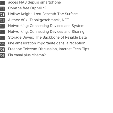
acces NAS depuis smartphone
/08
Comtpe free Orphélin?
/08
Hollow Knight  Lost Beneath The Surface
/08
Airmez 80k: Tabakgeschmack, NET-
/08
Technologie und Leistung im
Networking: Connecting Devices and Systems
/08
Networking: Connecting Devices and Sharing
/08
Information
Storage Drives: The Backbone of Reliable Data
/08
Management
une amelioration importante dans la reception
/08
WIFI
Freebox Telecom Discussion, Internet Tech Tips
/08
Communi
Fin canal plus cinéma?
/08