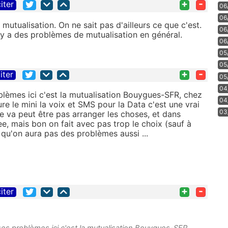
+
-
iter
06
06
mutualisation. On ne sait pas d'ailleurs ce que c'est.
06
 y a des problèmes de mutualisation en général.
06
05
05
+
-
iter
05
04
lèmes ici c'est la mutualisation Bouygues-SFR, chez
04
ure le mini la voix et SMS pour la Data c'est une vrai
03
e va peut être pas arranger les choses, et dans
, mais bon on fait avec pas trop le choix (sauf à
 qu'on aura pas des problèmes aussi ...
+
-
iter
es problèmes ici c'est la mutualisation Bouygues-SFR,