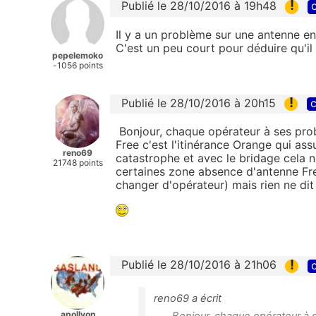
!
Publié le 28/10/2016 à 19h48
c
Il y a un problème sur une antenne en 
C'est un peu court pour déduire qu'il
pepelemoko
-1056 points
!
Publié le 28/10/2016 à 20h15
c
Bonjour, chaque opérateur à ses prob
Free c'est l'itinérance Orange qui ass
reno69
catastrophe et avec le bridage cela n
21748 points
certaines zone absence d'antenne Free
changer d'opérateur) mais rien ne dit
!
Publié le 28/10/2016 à 21h06
c
reno69 a écrit
apollyon
Bonjour, chaque opérateur à s