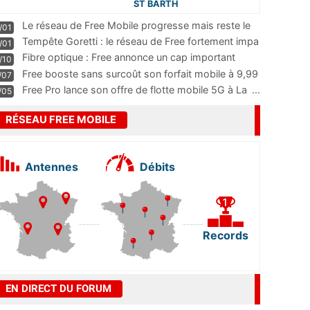
ST BARTH
Le réseau de Free Mobile progresse mais reste le
/01
m
...
Tempête Goretti : le réseau de Free fortement impa
/01
...
Fibre optique : Free annonce un cap important
/10
pass
...
Free booste sans surcoût son forfait mobile à 9,99
/07
...
Free Pro lance son offre de flotte mobile 5G à La
...
/05
RÉSEAU FREE MOBILE
Antennes
Débits
Records
EN DIRECT DU FORUM