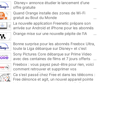
Disney+ annonce étudier le lancement d'une
offre gratuite
...
Quand Orange installe des zones de Wi-Fi
gratuit au Bout du Monde
...
La nouvelle application Freenetic prépare son
arrivée sur Android et iPhone pour les abonnés
Freebox, testez la
...
Orange mise sur une nouvelle pépite de l'IA
...
Bonne surprise pour les abonnés Freebox Ultra,
toute la Liga débarque sur Disney+ et c'est
inclus
...
Sony Pictures Core débarque sur Prime Video
avec des centaines de films et 7 jours offerts
...
Freebox : vous payez peut-être pour rien, voici
comment retrouver et supprimer vos
abonnements TV oubliés
...
Ca s'est passé chez Free et dans les télécoms :
Free dénonce et agit, un nouvel appareil pointe
le bout de son nez chez des abonnés Freebox...
...