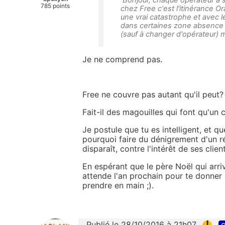
785 points
chez Free c'est l'itinérance Or
une vrai catastrophe et avec l
dans certaines zone absence d
(sauf à changer d'opérateur) m
Je ne comprend pas.
Free ne couvre pas autant qu'il peut?
Fait-il des magouilles qui font qu'u
Je postule que tu es intelligent, et qu
pourquoi faire du dénigrement d'un r
disparaît, contre l'intérêt de ses clien
En espérant que le père Noël qui arriv
attende l'an prochain pour te donner 
prendre en main ;).
!
Publié le 28/10/2016 à 21h07
c