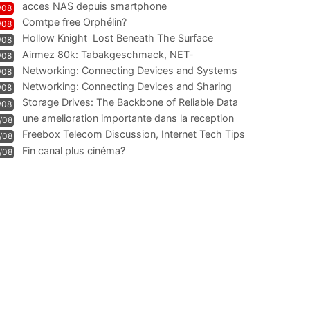
acces NAS depuis smartphone
/08
Comtpe free Orphélin?
/08
Hollow Knight  Lost Beneath The Surface
/08
Airmez 80k: Tabakgeschmack, NET-
/08
Technologie und Leistung im
Networking: Connecting Devices and Systems
/08
Networking: Connecting Devices and Sharing
/08
Information
Storage Drives: The Backbone of Reliable Data
/08
Management
une amelioration importante dans la reception
/08
WIFI
Freebox Telecom Discussion, Internet Tech Tips
/08
Communi
Fin canal plus cinéma?
/08