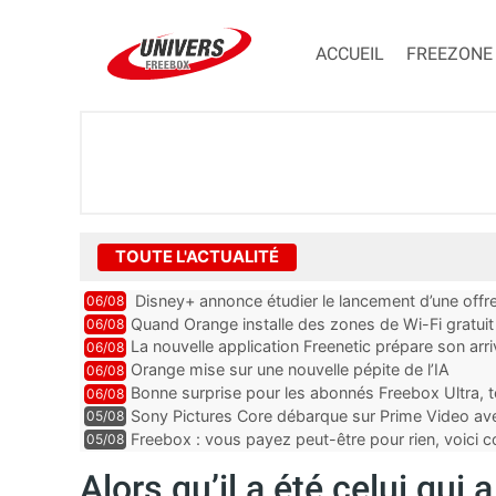
ACCUEIL
FREEZONE
TOUTE L'ACTUALITÉ
Disney+ annonce étudier le lancement d’une offre
06/08
Quand Orange installe des zones de Wi-Fi gratui
06/08
La nouvelle application Freenetic prépare son arr
06/08
abonnés Freebox, testez la
Orange mise sur une nouvelle pépite de l’IA
06/08
Bonne surprise pour les abonnés Freebox Ultra, t
06/08
inclus
Sony Pictures Core débarque sur Prime Video avec
05/08
Freebox : vous payez peut-être pour rien, voici
05/08
abonnements TV oubliés
Alors qu’il a été celui qui 