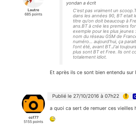
yondan a écrit
Lautre
C'est pas vraiment un scoop.
685 points
dans les années 90, BT etait
titre qu'on doit beaucoup à Fr
ans.BT à crée les premiers for
exemple pour les plus jeunes :
nom du réseau GSM de France
numéro... aujourd'hui, ça parai
l'ont été, avant BT.J'ai toujo
plus sont BT et Free. Ils ont 
totalement idiot.
Et après ils ce sont bien entendu sur
!
Publié le 27/10/2016 à 07h22
a quoi ca sert de remuer ces vieilles h
ozf77
5155 points