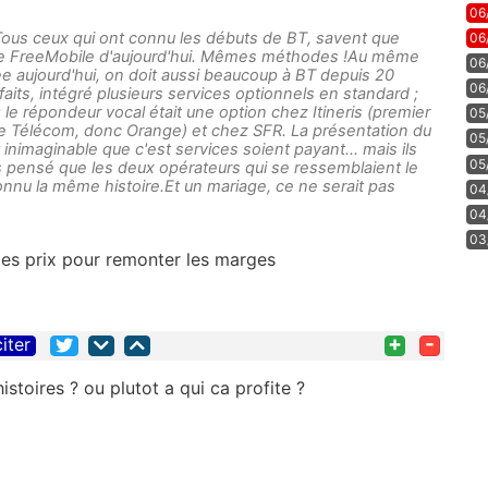
06
Tous ceux qui ont connu les débuts de BT, savent que
06
 le FreeMobile d'aujourd'hui. Mêmes méthodes !Au même
06
ee aujourd'hui, on doit aussi beaucoup à BT depuis 20
06
faits, intégré plusieurs services optionnels en standard ;
 le répondeur vocal était une option chez Itineris (premier
05
 Télécom, donc Orange) et chez SFR. La présentation du
05
t inimaginable que c'est services soient payant... mais ils
05
urs pensé que les deux opérateurs qui se ressemblaient le
connu la même histoire.Et un mariage, ce ne serait pas
04
04
03
 les prix pour remonter les marges
+
-
citer
istoires ? ou plutot a qui ca profite ?