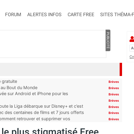
FORUM
ALERTES INFOS
CARTE FREE
SITES THÉMA-
PUBLICITÉ
Cr
 gratuite
Brèves
t au Bout du Monde
Brèves
ivée sur Android et iPhone pour les
Brèves
Brèves
oute la Liga débarque sur Disney+ et c’est
Brèves
 des centaines de films et 7 jours offerts
Brèves
 comment retrouver et supprimer vos
Brèves
a le plus stigmatisé Free