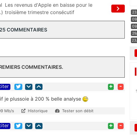
l
Les revenus d'Apple en baisse pour le
.)
troisième trimestre consécutif
23
09
09
 25 COMMENTAIRES
29
23
PREMIERS COMMENTAIRES.
+
-
citer
f je plussoie à 200 % belle analyse
09 Mb/s
Historique
Tester son débit
+
-
citer