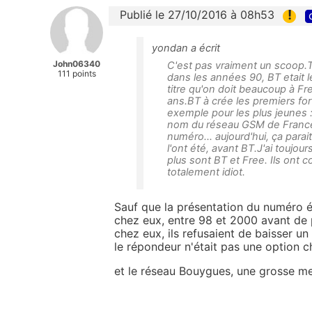
!
Publié le 27/10/2016 à 08h53
yondan a écrit
John06340
C'est pas vraiment un scoop.
111 points
dans les années 90, BT etait
titre qu'on doit beaucoup à Fr
ans.BT à crée les premiers for
exemple pour les plus jeunes :
nom du réseau GSM de France
numéro... aujourd'hui, ça parai
l'ont été, avant BT.J'ai toujo
plus sont BT et Free. Ils ont 
totalement idiot.
Sauf que la présentation du numéro é
chez eux, entre 98 et 2000 avant de p
chez eux, ils refusaient de baisser un 
le répondeur n'était pas une option c
et le réseau Bouygues, une grosse m