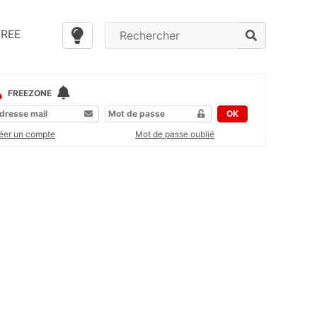
FREE
FREEZONE
OK
éer un compte
Mot de passe oublié