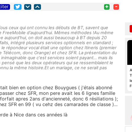
+
-
citer
Tous ceux qui ont connu les débuts de BT, savent que
 le FreeMobile d'aujourd'hui. Mêmes méthodes !Au même
ee aujourd'hui, on doit aussi beaucoup à BT depuis 20
faits, intégré plusieurs services optionnels en standard ;
 le répondeur vocal était une option chez Itineris (premier
 Télécom, donc Orange) et chez SFR. La présentation du
t inimaginable que c'est services soient payant... mais ils
urs pensé que les deux opérateurs qui se ressemblaient le
connu la même histoire.Et un mariage, ce ne serait pas
A
T
l
F
tait bien en option chez Bouygues ( j'étais abonné
asser chez SFR, mon pere avait les 6 lignes famille
forfait apres 2ans d'ancienneté, donc 6 résiliations );
hez SFR en 99 ( vu cehz des camarades de classe )...
erde à Nice dans ces années là