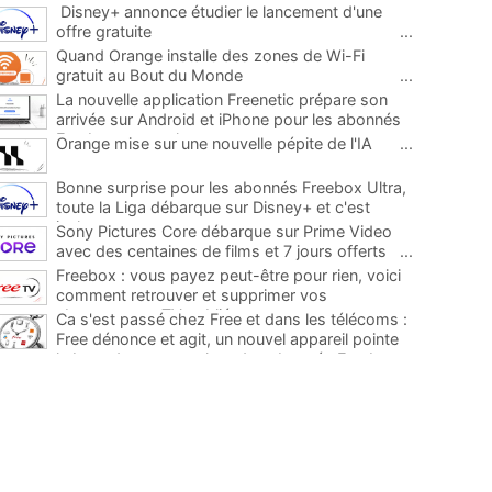
Disney+ annonce étudier le lancement d'une
offre gratuite
...
Quand Orange installe des zones de Wi-Fi
gratuit au Bout du Monde
...
La nouvelle application Freenetic prépare son
arrivée sur Android et iPhone pour les abonnés
Freebox, testez la
...
Orange mise sur une nouvelle pépite de l'IA
...
Bonne surprise pour les abonnés Freebox Ultra,
toute la Liga débarque sur Disney+ et c'est
inclus
...
Sony Pictures Core débarque sur Prime Video
avec des centaines de films et 7 jours offerts
...
Freebox : vous payez peut-être pour rien, voici
comment retrouver et supprimer vos
abonnements TV oubliés
...
Ca s'est passé chez Free et dans les télécoms :
Free dénonce et agit, un nouvel appareil pointe
le bout de son nez chez des abonnés Freebox...
...