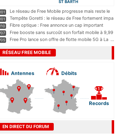
ST BARTH
Le réseau de Free Mobile progresse mais reste le
/01
m
...
Tempête Goretti : le réseau de Free fortement impa
/01
...
Fibre optique : Free annonce un cap important
/10
pass
...
Free booste sans surcoût son forfait mobile à 9,99
/07
...
Free Pro lance son offre de flotte mobile 5G à La
...
/05
RÉSEAU FREE MOBILE
Antennes
Débits
Records
EN DIRECT DU FORUM