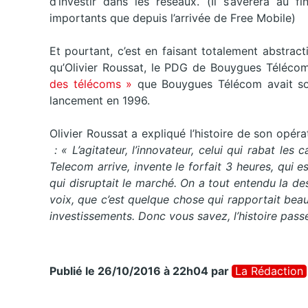
d’investir dans les réseaux. (Il s’avérera au f
importants que depuis l’arrivée de Free Mobile)
Et pourtant, c’est en faisant totalement abstra
qu’Olivier Roussat, le PDG de Bouygues Télécom
des télécoms »
que Bouygues Télécom avait so
lancement en 1996.
Olivier Roussat a expliqué l’histoire de son opér
: « L’agitateur, l’innovateur, celui qui rabat le
Telecom arrive, invente le forfait 3 heures, qui e
qui disruptait le marché. On a tout entendu la dess
voix, que c’est quelque chose qui rapportait bea
investissements. Donc vous savez, l’histoire pass
Publié le 26/10/2016 à 22h04
par
La Rédaction