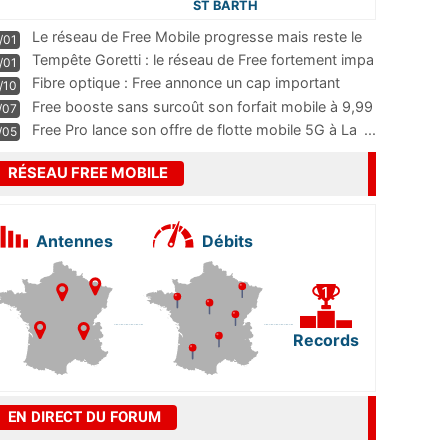
ST BARTH
Le réseau de Free Mobile progresse mais reste le
/01
m
...
Tempête Goretti : le réseau de Free fortement impa
/01
...
Fibre optique : Free annonce un cap important
/10
pass
...
Free booste sans surcoût son forfait mobile à 9,99
/07
...
Free Pro lance son offre de flotte mobile 5G à La
...
/05
RÉSEAU FREE MOBILE
Antennes
Débits
Records
EN DIRECT DU FORUM