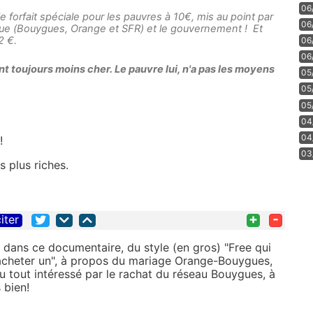
06
 le forfait spéciale pour les pauvres à 10€, mis au point par
06
oque (Bouygues, Orange et SFR) et le gouvernement ! Et
à 2 €.
06
06
ent toujours moins cher. Le pauvre lui, n'a pas les moyens
05
05
05
04
04
!
03
s plus riches.
+
-
iter
 dans ce documentaire, du style (en gros) "Free qui
 acheter un", à propos du mariage Orange-Bouygues,
du tout intéressé par le rachat du réseau Bouygues, à
 bien!