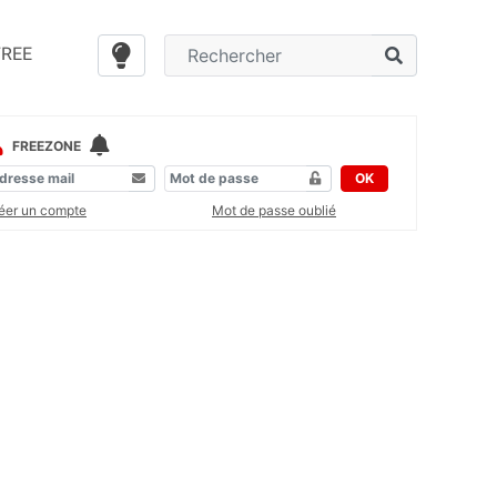
FREE
FREEZONE
OK
éer un compte
Mot de passe oublié