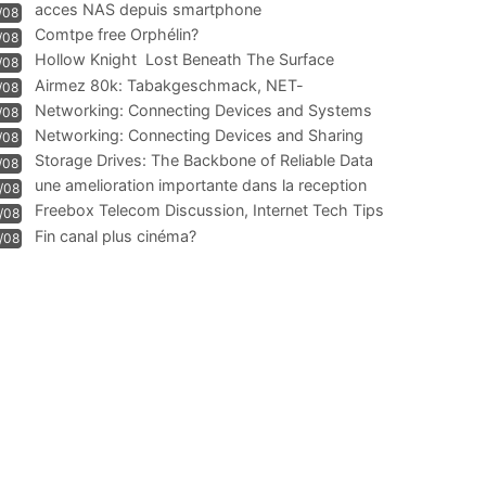
acces NAS depuis smartphone
/08
Comtpe free Orphélin?
/08
Hollow Knight  Lost Beneath The Surface
/08
Airmez 80k: Tabakgeschmack, NET-
/08
Technologie und Leistung im
Networking: Connecting Devices and Systems
/08
Networking: Connecting Devices and Sharing
/08
Information
Storage Drives: The Backbone of Reliable Data
/08
Management
une amelioration importante dans la reception
/08
WIFI
Freebox Telecom Discussion, Internet Tech Tips
/08
Communi
Fin canal plus cinéma?
/08