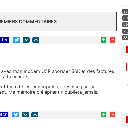
23
09
PREMIERS COMMENTAIRES.
09
29
23
+
-
iter
et avec mon modem USR sporster 56K et des factures
 à la minute.
ient bien de leur monopole et dès que j'aurai
ement. Ma mémoire d'éléphant n'oubliera jamais.
+
-
iter