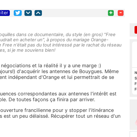
+
-
iter
quilles dans ce documentaire, du style (en gros) "Free
voudrait en acheter un", à propos du mariage Orange-
 Free n'était pas du tout intéressé par le rachat du réseau
s, si je me souviens bien!
négociations et la réalité il y a une marge :)
oujours!) d'acquérir les antennes de Bouygues. Même
N
ement indépendant d'Orange et lui permettrait de se
S
F
F
quences correspondantes aux antennes l'intérêt est
O
le. De toutes façons ça finira par arriver.
ouverture francilienne pour y stopper l'itinérance
ns est un peu délaissé. Récupérer tout un réseau d'un