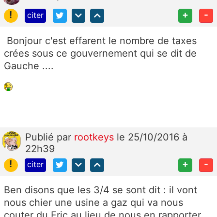
!
+
-
citer
Bonjour c'est effarent le nombre de taxes
crées sous ce gouvernement qui se dit de
Gauche ....
Publié
par
rootkeys
le 25/10/2016 à
22h39
!
+
-
citer
Ben disons que les 3/4 se sont dit : il vont
nous chier une usine a gaz qui va nous
couter du Fric au lieu de nous en rapporter...