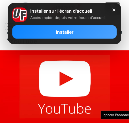
✕
Installer sur l'écran d'accueil
Accès rapide depuis votre écran d'accueil
Les députés opposés à la taxe
Installer
“YouTube”