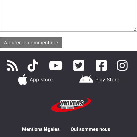
App store
Play Store
Mentions légales
Qui sommes nous