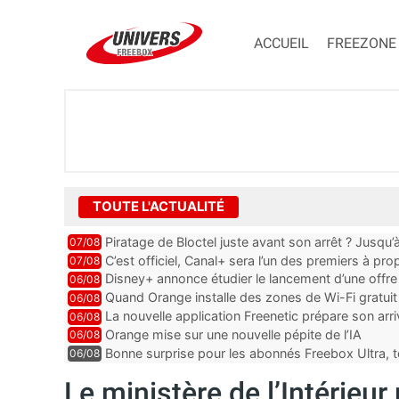
ACCUEIL
FREEZONE
TOUTE L'ACTUALITÉ
Piratage de Bloctel juste avant son arrêt ? Jusqu
07/08
auraient fuité
C’est officiel, Canal+ sera l’un des premiers à 
07/08
Vision 2
Disney+ annonce étudier le lancement d’une offre 
06/08
Quand Orange installe des zones de Wi-Fi gratui
06/08
La nouvelle application Freenetic prépare son arr
06/08
abonnés Freebox, testez la
Orange mise sur une nouvelle pépite de l’IA
06/08
Bonne surprise pour les abonnés Freebox Ultra, t
06/08
inclus
Le ministère de l’Intérieu