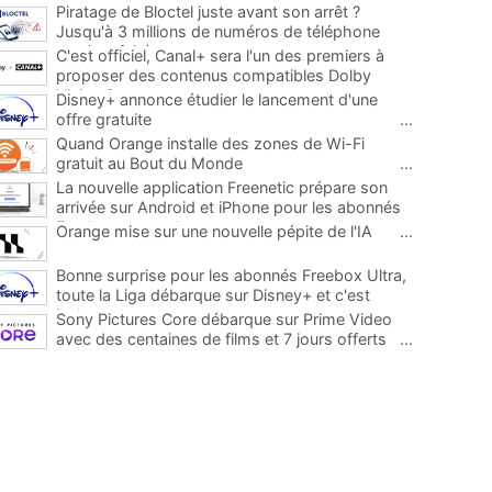
Piratage de Bloctel juste avant son arrêt ?
Jusqu'à 3 millions de numéros de téléphone
auraient fuité
...
C'est officiel, Canal+ sera l'un des premiers à
proposer des contenus compatibles Dolby
Vision 2
...
Disney+ annonce étudier le lancement d'une
offre gratuite
...
Quand Orange installe des zones de Wi-Fi
gratuit au Bout du Monde
...
La nouvelle application Freenetic prépare son
arrivée sur Android et iPhone pour les abonnés
Freebox, testez la
...
Orange mise sur une nouvelle pépite de l'IA
...
Bonne surprise pour les abonnés Freebox Ultra,
toute la Liga débarque sur Disney+ et c'est
inclus
...
Sony Pictures Core débarque sur Prime Video
avec des centaines de films et 7 jours offerts
...