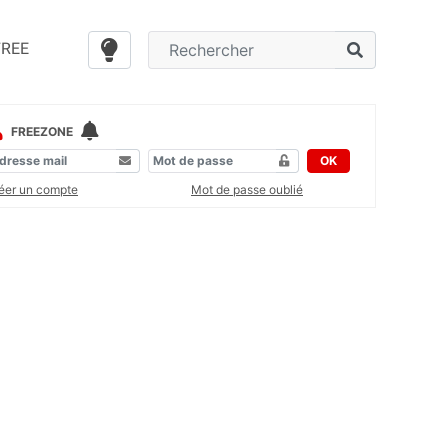
FREE
FREEZONE
OK
éer un compte
Mot de passe oublié