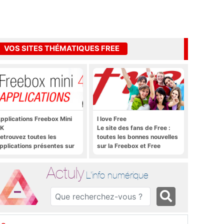
VOS SITES THÉMATIQUES FREE
pplications Freebox Mini
I love Free
K
Le site des fans de Free :
etrouvez toutes les
toutes les bonnes nouvelles
pplications présentes sur
sur la Freebox et Free
reebox Mini 4K en un clic
Mobile, et rien que les
bonnes nouvelles
Actuly
L'info numérique