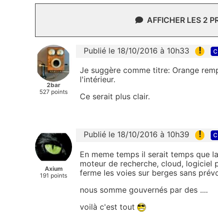
AFFICHER LES 2 
!
Publié le 18/10/2016 à 10h33
c
Je suggère comme titre: Orange remp
l'intérieur.
2bar
527 points
Ce serait plus clair.
!
Publié le 18/10/2016 à 10h39
c
En meme temps il serait temps que l
moteur de recherche, cloud, logiciel p
Axium
ferme les voies sur berges sans prév
191 points
nous somme gouvernés par des ....
voilà c'est tout