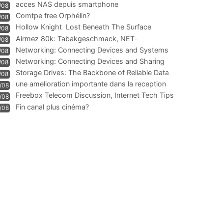
acces NAS depuis smartphone
/08
Comtpe free Orphélin?
/08
Hollow Knight  Lost Beneath The Surface
/08
Airmez 80k: Tabakgeschmack, NET-
/08
Technologie und Leistung im
Networking: Connecting Devices and Systems
/08
Networking: Connecting Devices and Sharing
/08
Information
Storage Drives: The Backbone of Reliable Data
/08
Management
une amelioration importante dans la reception
/08
WIFI
Freebox Telecom Discussion, Internet Tech Tips
/08
Communi
Fin canal plus cinéma?
/08