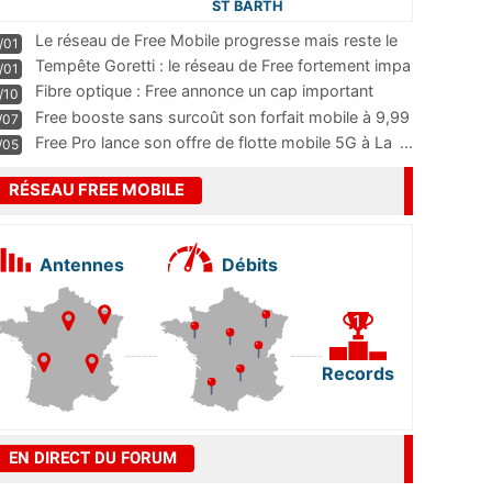
ST BARTH
Le réseau de Free Mobile progresse mais reste le
/01
m
...
Tempête Goretti : le réseau de Free fortement impa
/01
...
Fibre optique : Free annonce un cap important
/10
pass
...
Free booste sans surcoût son forfait mobile à 9,99
/07
...
Free Pro lance son offre de flotte mobile 5G à La
...
/05
RÉSEAU FREE MOBILE
Antennes
Débits
Records
EN DIRECT DU FORUM