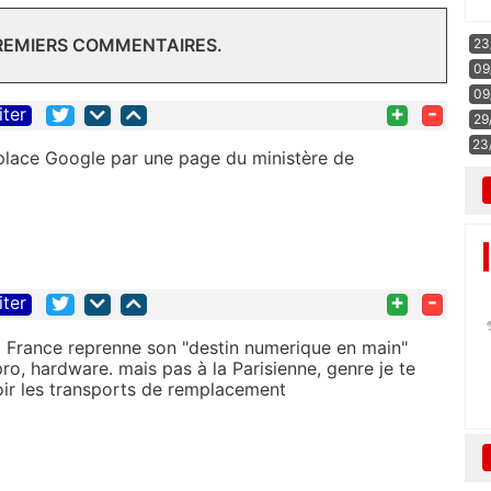
PREMIERS COMMENTAIRES.
23
09
09
+
-
iter
29
23
lace Google par une page du ministère de
+
-
iter
a France reprenne son "destin numerique en main"
ro, hardware. mais pas à la Parisienne, genre je te
oir les transports de remplacement