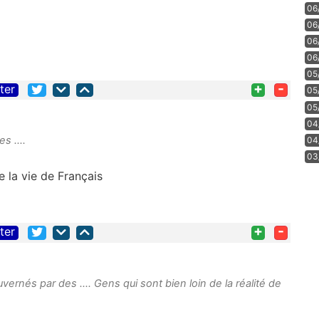
06
06
06
06
05
+
-
iter
05
05
04
 ....
04
03
e la vie de Français
+
-
iter
rnés par des .... Gens qui sont bien loin de la réalité de