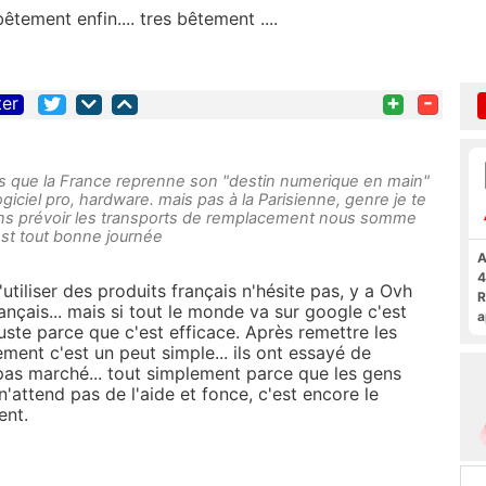
tement enfin.... tres bêtement ....
+
-
ter
s que la France reprenne son "destin numerique en main"
giciel pro, hardware. mais pas à la Parisienne, genre je te
ans prévoir les transports de remplacement nous somme
'est tout bonne journée
A
4
d'utiliser des produits français n'hésite pas, y a Ovh
R
ançais... mais si tout le monde va sur google c'est
a
uste parce que c'est efficace. Après remettre les
F
ent c'est un peut simple... ils ont essayé de
 pas marché... tout simplement parce que les gens
 n'attend pas de l'aide et fonce, c'est encore le
ent.