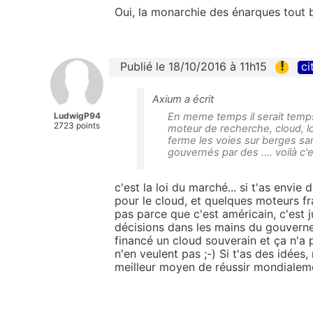
Oui, la monarchie des énarques tout bê
!
Publié le 18/10/2016 à 11h15
ci
Axium a écrit
LudwigP94
En meme temps il serait temp
2723 points
moteur de recherche, cloud, lo
ferme les voies sur berges s
gouvernés par des .... voilà c
c'est la loi du marché... si t'as envie 
pour le cloud, et quelques moteurs fr
pas parce que c'est américain, c'est j
décisions dans les mains du gouvernem
financé un cloud souverain et ça n'a
n'en veulent pas ;-) Si t'as des idées,
meilleur moyen de réussir mondialem