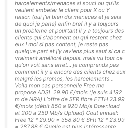
harcelements/menaces si souci ou qu'ils
veulent embeter le client pour X ou Y
raison (oui j'ai bien dis menaces et je sais
de quoi je parle) enfin bref il y a toujours
un probleme et pourtant il y a toujours des
clients qui s'abonnent ou qui restent chez
eux ! moi si pas content, je reste pas
quelque part et j'y reviens plus sauf si ca c
vraiment amélioré depuis. mais vu tout ce
qu'on voit sans arret... je comprends pas
comment il y a encore des clients chez eux
malgré les promos, les harcelements...
Voila mon cas personnelle Free me
propose ADSL 29.90 €/mois (je suis 4192
m de NRA) L’offre de SFR fibre FTTH 23.99
€/mois (débit 850 a 920 Mb/s Download
et 200 a 250 Mb/s Upload) Cout annuel:
Free 12 * 29.90 = 358.80 € SFR 12 * 23.99
= 287.88 € Quelle est plus intéressante