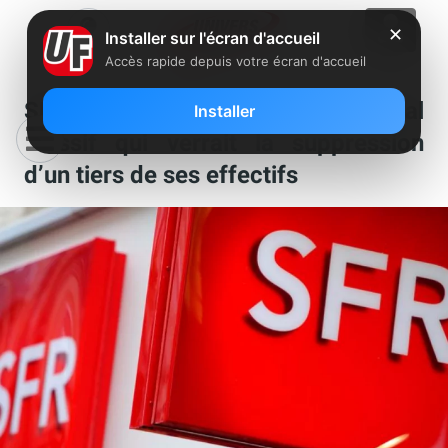
✕
Installer sur l'écran d'accueil
Accès rapide depuis votre écran d'accueil
SFR préparerait un plan social
Installer
massif qui verrait la suppression
d’un tiers de ses effectifs