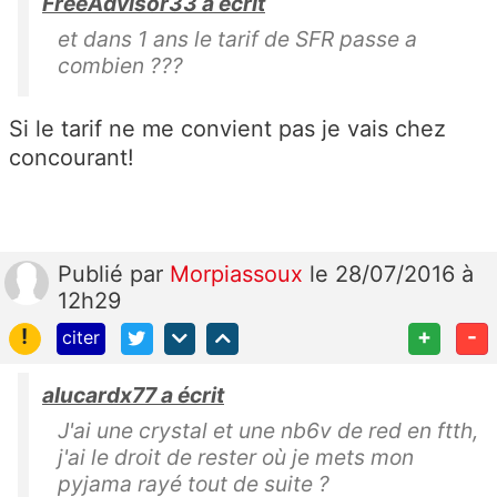
FreeAdvisor33 a écrit
et dans 1 ans le tarif de SFR passe a
combien ???
Si le tarif ne me convient pas je vais chez
concourant!
Publié
par
Morpiassoux
le 28/07/2016 à
12h29
!
+
-
citer
alucardx77 a écrit
J'ai une crystal et une nb6v de red en ftth,
j'ai le droit de rester où je mets mon
pyjama rayé tout de suite ?