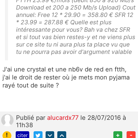
FTTH 23.99 €/mois (débit 850 a 920 Mb/s
Download et 200 a 250 Mb/s Upload) Cout
annuel: Free 12 * 29.90 = 358.80 € SFR 12
* 23.99 = 287.88 € Quelle est plus
intéressante pour vous? Bah va chez SFR
et si tout vas bien restes-y et ne viens plus
sur ce site tu ni aura plus ta place vu que
tu ne pourra pas avoir d'argument valable
J'ai une crystal et une nb6v de red en ftth,
j'ai le droit de rester où je mets mon pyjama
rayé tout de suite ?
Publié
par
alucardx77
le 28/07/2016 à
11h38
!
+
-
citer