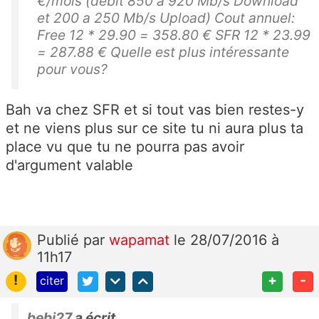
€/mois (débit 850 a 920 Mb/s Download
et 200 a 250 Mb/s Upload) Cout annuel:
Free 12 * 29.90 = 358.80 € SFR 12 * 23.99
= 287.88 € Quelle est plus intéressante
pour vous?
Bah va chez SFR et si tout vas bien restes-y
et ne viens plus sur ce site tu ni aura plus ta
place vu que tu ne pourra pas avoir
d'argument valable
Publié
par
wapamat
le 28/07/2016 à
11h17
!
+
-
citer
bebi27
a écrit