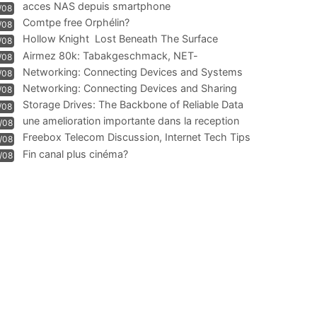
acces NAS depuis smartphone
/08
Comtpe free Orphélin?
/08
Hollow Knight  Lost Beneath The Surface
/08
Airmez 80k: Tabakgeschmack, NET-
/08
Technologie und Leistung im
Networking: Connecting Devices and Systems
/08
Networking: Connecting Devices and Sharing
/08
Information
Storage Drives: The Backbone of Reliable Data
/08
Management
une amelioration importante dans la reception
/08
WIFI
Freebox Telecom Discussion, Internet Tech Tips
/08
Communi
Fin canal plus cinéma?
/08