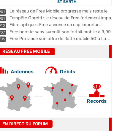
ST BARTH
Le réseau de Free Mobile progresse mais reste le
/01
m
...
Tempête Goretti : le réseau de Free fortement impa
/01
...
Fibre optique : Free annonce un cap important
/10
pass
...
Free booste sans surcoût son forfait mobile à 9,99
/07
...
Free Pro lance son offre de flotte mobile 5G à La
...
/05
RÉSEAU FREE MOBILE
Antennes
Débits
Records
EN DIRECT DU FORUM