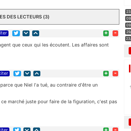
23
S DES LECTEURS (3)
09
09
+
-
29
iter
23
gent que ceux qui les écoutent. Les affaires sont
+
-
citer
parce que Niel l'a tué, au contraire d'être un
 ce marché juste pour faire de la figuration, c'est pas
+
-
iter