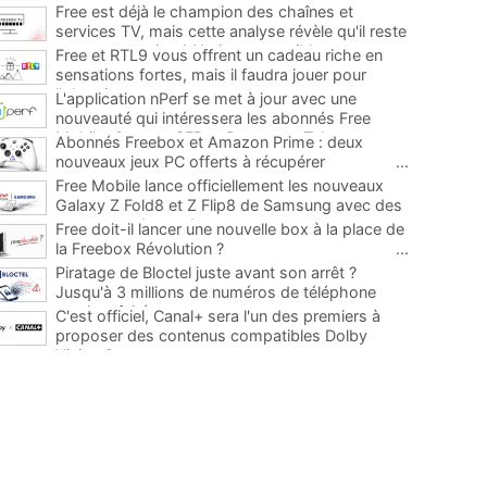
Free est déjà le champion des chaînes et
services TV, mais cette analyse révèle qu'il reste
encore au moins 141 ajouts possibles
...
Free et RTL9 vous offrent un cadeau riche en
sensations fortes, mais il faudra jouer pour
l'obtenir
...
L'application nPerf se met à jour avec une
nouveauté qui intéressera les abonnés Free
Mobile, Orange, SFR et Bouygues Telecom
...
Abonnés Freebox et Amazon Prime : deux
nouveaux jeux PC offerts à récupérer
...
Free Mobile lance officiellement les nouveaux
Galaxy Z Fold8 et Z Flip8 de Samsung avec des
promos et des cadeaux
...
Free doit-il lancer une nouvelle box à la place de
la Freebox Révolution ?
...
Piratage de Bloctel juste avant son arrêt ?
Jusqu'à 3 millions de numéros de téléphone
auraient fuité
...
C'est officiel, Canal+ sera l'un des premiers à
proposer des contenus compatibles Dolby
Vision 2
...