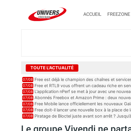
ACCUEIL
FREEZONE
TOUTE L'ACTUALITÉ
Free est déjà le champion des chaînes et services 
07/08
encore au moin...
Free et RTL9 vous offrent un cadeau riche en sens
07/08
l’obtenir
L’application nPerf se met à jour avec une nouvea
07/08
Mobile, Orange, SFR ...
Abonnés Freebox et Amazon Prime : deux nouveau
07/08
Free Mobile lance officiellement les nouveaux Ga
07/08
des promos et des cadeaux
Free doit-il lancer une nouvelle box à la place de
07/08
Piratage de Bloctel juste avant son arrêt ? Jusqu
07/08
auraient fuité
Le groupe Vivendi ne part