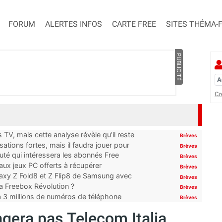
FORUM
ALERTES INFOS
CARTE FREE
SITES THÉMA-
PUBLICITÉ
Cr
TV, mais cette analyse révèle qu’il reste
Brèves
ations fortes, mais il faudra jouer pour
Brèves
uté qui intéressera les abonnés Free
Brèves
x jeux PC offerts à récupérer
Brèves
laxy Z Fold8 et Z Flip8 de Samsung avec
Brèves
 la Freebox Révolution ?
Brèves
’à 3 millions de numéros de téléphone
Brèves
agera pas Telecom Italia