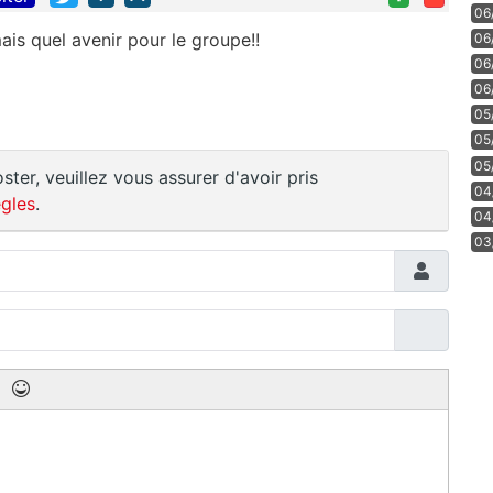
06
ais quel avenir pour le groupe!!
06
06
06
05
05
05
ster, veuillez vous assurer d'avoir pris
04
gles
.
04
03