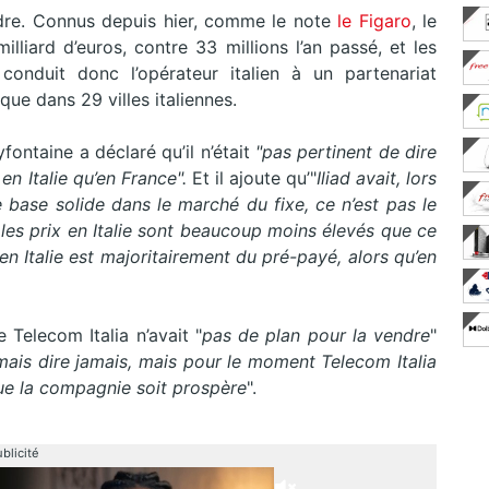
endre. Connus depuis hier, comme le note
le Figaro
, le
illiard d’euros, contre 33 millions l’an passé, et les
onduit donc l’opérateur italien à un partenariat
ique dans 29 villes italiennes.
ontaine a déclaré qu’il n’était
"pas pertinent de dire
en Italie qu’en France".
Et il ajoute qu’"
Iliad avait, lors
 base solide dans le marché du fixe, ce n’est pas le
n : les prix en Italie sont beaucoup moins élevés que ce
en Italie est majoritairement du pré-payé, alors qu’en
ue Telecom Italia n’avait "
pas de plan pour la vendre
"
amais dire jamais, mais pour le moment Telecom Italia
que la compagnie soit prospère
".
blicité