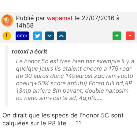
Publié
par
wapamat
le 27/07/2016 à
14h58
!
+
-
citer
rotoxi a écrit
Le honor 5c est tres bien par exemple il y a
quelque jours ils etaient encore a 179+odr
de 30 euros donc 149euros! 2go ram+octo
coeur(+50K score antutu) Ecran full hd,AP
13mp arriere 8m pavant, double nanosim
ou nano sim+carte sd, 4g,nfc,...
On dirait que les specs de l'honor 5C sont
calquées sur le P8 lite ... ??