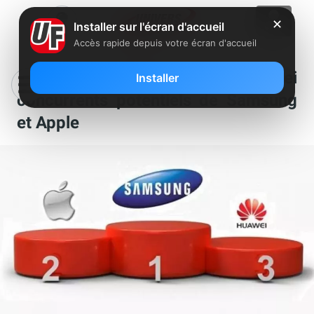
✕
Installer sur l'écran d'accueil
Accès rapide depuis votre écran d'accueil
Les smartphones Huawei
Installer
concurrents potentiels de Samsung
et Apple