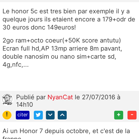
Le honor 5c est tres bien par exemple il y a
quelque jours ils etaient encore a 179+odr de
30 euros donc 149euros!
2go ram+octo coeur(+50K score antutu)
Ecran full hd,AP 13mp arriere 8m pavant,
double nanosim ou nano sim+carte sd,
4g,nfc,...
Publié
par
NyanCat
le 27/07/2016 à
14h10
!
+
-
citer
Ai un Honor 7 depuis octobre, et c'est de la