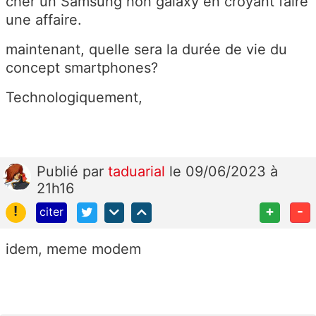
cher un Samsung non galaxy en croyant faire
une affaire.
maintenant, quelle sera la durée de vie du
concept smartphones?
Technologiquement,
Publié
par
taduarial
le 09/06/2023 à
21h16
!
+
-
citer
idem, meme modem