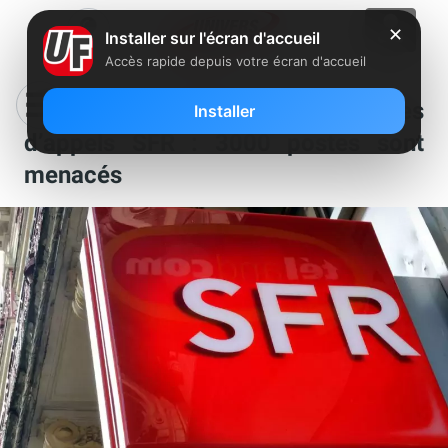
✕
Installer sur l'écran d'accueil
Accès rapide depuis votre écran d'accueil
L’inquiétude grandit dans les centres
Installer
d’appels SFR : 3000 postes sont
menacés