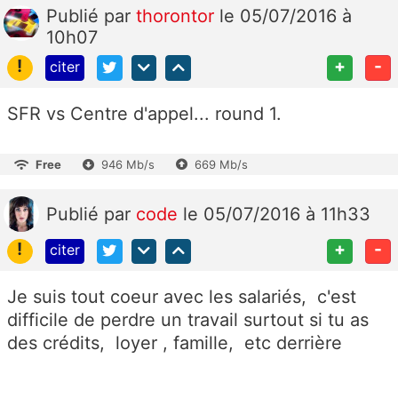
Publié
par
thorontor
le 05/07/2016 à
10h07
!
+
-
citer
SFR vs Centre d'appel... round 1.
Free
946 Mb/s
669 Mb/s
Publié
par
code
le 05/07/2016 à 11h33
!
+
-
citer
Je suis tout coeur avec les salariés, c'est
difficile de perdre un travail surtout si tu as
des crédits, loyer , famille, etc derrière