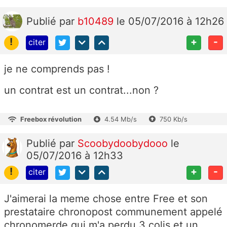
Publié
par
b10489
le 05/07/2016 à 12h26
!
+
-
citer
je ne comprends pas !
un contrat est un contrat...non ?
Freebox révolution
4.54 Mb/s
750 Kb/s
Publié
par
Scoobydoobydooo
le
05/07/2016 à 12h33
!
+
-
citer
J'aimerai la meme chose entre Free et son
prestataire chronopost communement appelé
chronomerde qui m'a perdu 3 colis et un