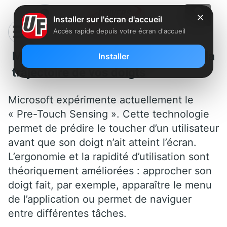
✕
Installer sur l'écran d'accueil
Accès rapide depuis votre écran d'accueil
Microsoft veut anticiper la
Installer
trajectoire de vos doigts
Microsoft expérimente actuellement le
« Pre-Touch Sensing ». Cette technologie
permet de prédire le toucher d’un utilisateur
avant que son doigt n’ait atteint l’écran.
L’ergonomie et la rapidité d’utilisation sont
théoriquement améliorées : approcher son
doigt fait, par exemple, apparaître le menu
de l’application ou permet de naviguer
entre différentes tâches.