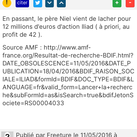
!
+
-
citer
En passant, le père Niel vient de lacher pour
12 millions d'euros d'action Iliad ( à priori, au
profit de 42 ).
Source AMF : http://www.amf-
france.org/Resultat-de-recherche-BDIF.html?
DATE_OBSOLESCENCE=11/05/2016&DATE_P
UBLICATION=18/04/2016&BDIF_RAISON_SOC
IALE=ILIAD&formId=BDIF&DOC_TYPE=BDIF&L
ANGUAGE=fr&valid_form=Lancer+la+recherc
he&subFormId=as&isSearch=true&bdifJetonS
ociete=RS00004033
Publié
par
Freeture
le 11/05/2016 à