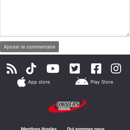
App store
Play Store
Mentions légales
Qui sommes nous