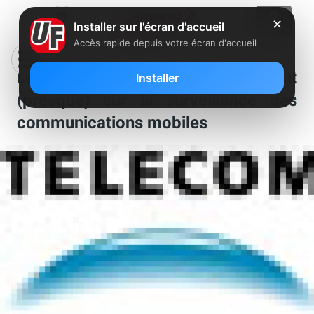
✕
Installer sur l'écran d'accueil
Accès rapide depuis votre écran d'accueil
Les opérateurs se prononcent
Installer
(presque) sur la surveillance des
communications mobiles