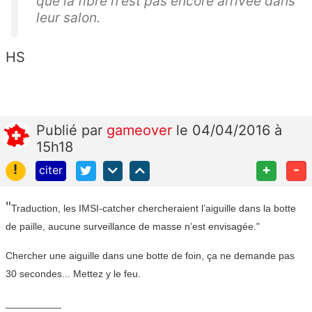
que la fibre n'est pas encore arrivée dans
leur salon.
HS
Publié
par
gameover
le 04/04/2016 à
15h18
!
+
-
citer
"
Traduction, les IMSI-catcher chercheraient l’aiguille dans la botte
de paille, aucune surveillance de masse n’est envisagée."
Chercher une aiguille dans une botte de foin, ça ne demande pas
30 secondes... Mettez y le feu.
__________