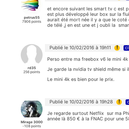
et encore suivant les smart tv c est p
est plus développé leur box sur la flui
petrus55
aurait été mort née il y a que le cot
7906 points
de télé ,j en est une et j oubli la sma
!
Publié le 10/02/2016 à 19h11
ci
Perso entre ma freebox v6 le mini 4k 
rd35
Je garde la nvidia tv shield même si i
256 points
Le mini 4k es bien pour le prix.
!
Publié le 10/02/2016 à 19h28
c
Je regarde surtout Netflix sur ma Phil
année là 850 € à la FNAC pour une
Mirage 3000
-108 points