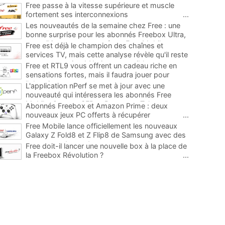
Free passe à la vitesse supérieure et muscle
fortement ses interconnexions
...
Les nouveautés de la semaine chez Free : une
bonne surprise pour les abonnés Freebox Ultra,
un mail important envoyé par Free Mobile et
Free est déjà le champion des chaînes et
sinon...
...
services TV, mais cette analyse révèle qu'il reste
encore au moins 141 ajouts possibles
...
Free et RTL9 vous offrent un cadeau riche en
sensations fortes, mais il faudra jouer pour
l'obtenir
...
L'application nPerf se met à jour avec une
nouveauté qui intéressera les abonnés Free
Mobile, Orange, SFR et Bouygues Telecom
...
Abonnés Freebox et Amazon Prime : deux
nouveaux jeux PC offerts à récupérer
...
Free Mobile lance officiellement les nouveaux
Galaxy Z Fold8 et Z Flip8 de Samsung avec des
promos et des cadeaux
...
Free doit-il lancer une nouvelle box à la place de
la Freebox Révolution ?
...