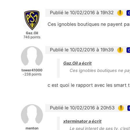
!
Publié le 10/02/2016 à 19h32
c
Ces ignobles boutiques ne payent pas
Gaz.Oil
746 points
!
Publié le 10/02/2016 à 19h39
c
Gaz.Oil a écrit
tower41000
Ces ignobles boutiques ne pay
-238 points
c est quoi le rapport avec les smart t
!
Publié le 10/02/2016 à 20h53
xterminator a écrit
menton
Le seul interet de ses tv, c'e