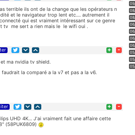
09
as terrible ils ont de la change que les opérateurs n
08
dité et le navigateur trop lent etc.... autrement il
08
é connecté qui est vraiment intéressant sur ce genre
06
rt tv me sert a rien mais le le wifi oui .
06
06
06
+
-
ter
05
05
et ma nvidia tv shield.
05
l faudrait la comparé a la v7 et pas a la v6.
+
-
iter
ips UHD 4K... J'ai vraiment fait une affaire cette
 58" (58PUK6809)