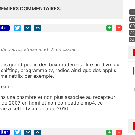
PREMIERS COMMENTAIRES.
23
09
09
+
-
iter
29
23
st de pouvoir streamer et chromcaster...
ctions grand public des box modernes : lire un divix ou
shifting, programme tv, radios ainsi que des applis
mme netflix par exemple.
eamer ...
ans une chambre et non plus associee au recepteur
 tv de 2007 en hdmi et non compatible mp4, ce
ie a cette tv au dela de 2016 ....
+
-
iter