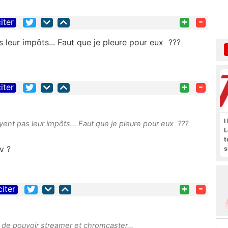
+
-
iter
 leur impôts... Faut que je pleure pour eux ???
+
-
iter
I
ent pas leur impôts... Faut que je pleure pour eux ???
L
t
v ?
s
M
b
+
-
citer
st de pouvoir streamer et chromcaster...