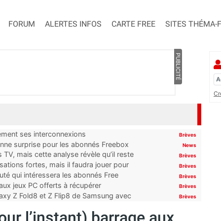
FORUM
ALERTES INFOS
CARTE FREE
SITES THÉMA-
PUBLICITÉ
Cr
tement ses interconnexions
Brèves
onne surprise pour les abonnés Freebox
News
TV, mais cette analyse révèle qu’il reste
Brèves
ations fortes, mais il faudra jouer pour
Brèves
uté qui intéressera les abonnés Free
Brèves
x jeux PC offerts à récupérer
Brèves
laxy Z Fold8 et Z Flip8 de Samsung avec
Brèves
our l’instant) barrage aux