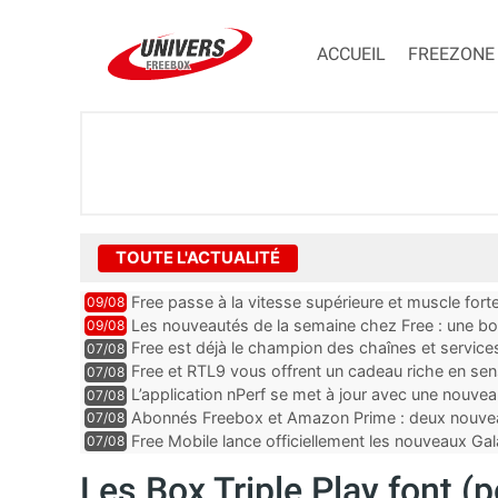
ACCUEIL
FREEZONE
TOUTE L'ACTUALITÉ
Free passe à la vitesse supérieure et muscle for
09/08
Les nouveautés de la semaine chez Free : une b
09/08
Ultra, un mail important e...
Free est déjà le champion des chaînes et services 
07/08
encore au moin...
Free et RTL9 vous offrent un cadeau riche en sens
07/08
l’obtenir
L’application nPerf se met à jour avec une nouvea
07/08
Mobile, Orange, SFR ...
Abonnés Freebox et Amazon Prime : deux nouveau
07/08
Free Mobile lance officiellement les nouveaux Ga
07/08
des promos et des cadeaux
Les Box Triple Play font (p