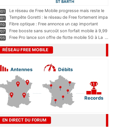
ST BARTH
Le réseau de Free Mobile progresse mais reste le
/01
m
...
Tempête Goretti : le réseau de Free fortement impa
/01
...
Fibre optique : Free annonce un cap important
/10
pass
...
Free booste sans surcoût son forfait mobile à 9,99
/07
...
Free Pro lance son offre de flotte mobile 5G à La
...
/05
RÉSEAU FREE MOBILE
Antennes
Débits
Records
EN DIRECT DU FORUM