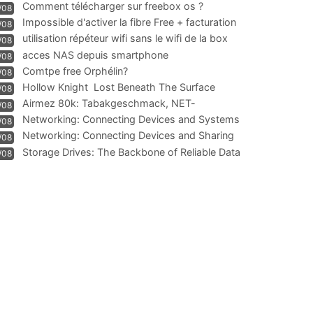
Comment télécharger sur freebox os ?
/08
Impossible d'activer la fibre Free + facturation
/08
résiliation
utilisation répéteur wifi sans le wifi de la box
/08
acces NAS depuis smartphone
/08
Comtpe free Orphélin?
/08
Hollow Knight  Lost Beneath The Surface
/08
Airmez 80k: Tabakgeschmack, NET-
/08
Technologie und Leistung im
Networking: Connecting Devices and Systems
/08
Networking: Connecting Devices and Sharing
/08
Information
Storage Drives: The Backbone of Reliable Data
/08
Management