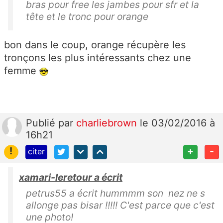
bras pour free les jambes pour sfr et la
tête et le tronc pour orange
bon dans le coup, orange récupère les
tronçons les plus intéressants chez une
femme
Publié
par
charliebrown
le 03/02/2016 à
16h21
!
+
-
citer
xamari-leretour a écrit
petrus55 a écrit hummmm son nez ne s
allonge pas bisar !!!!! C'est parce que c'est
une photo!