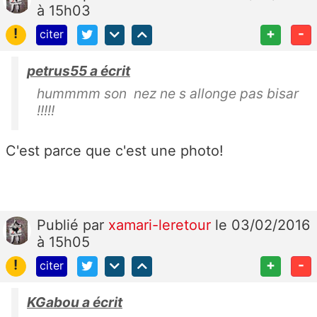
à 15h03
!
+
-
citer
petrus55 a écrit
hummmm son nez ne s allonge pas bisar
!!!!!
C'est parce que c'est une photo!
Publié
par
xamari-leretour
le 03/02/2016
à 15h05
!
+
-
citer
KGabou a écrit