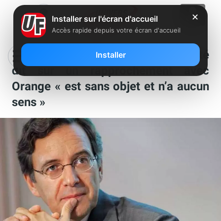
✕
Installer sur l'écran d'accueil
Accès rapide depuis votre écran d'accueil
Pour le PDG de TF1, tout ce qui a été
Installer
dit sur un rapprochement avec
Orange « est sans objet et n’a aucun
sens »