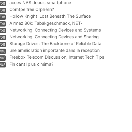
acces NAS depuis smartphone
/08
Comtpe free Orphélin?
/08
Hollow Knight  Lost Beneath The Surface
/08
Airmez 80k: Tabakgeschmack, NET-
/08
Technologie und Leistung im
Networking: Connecting Devices and Systems
/08
Networking: Connecting Devices and Sharing
/08
Information
Storage Drives: The Backbone of Reliable Data
/08
Management
une amelioration importante dans la reception
/08
WIFI
Freebox Telecom Discussion, Internet Tech Tips
/08
Communi
Fin canal plus cinéma?
/08