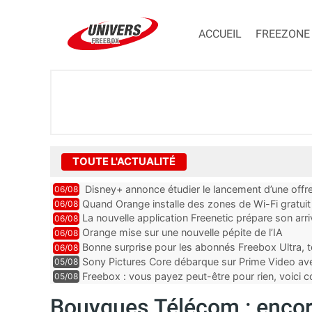
ACCUEIL
FREEZONE
TOUTE L'ACTUALITÉ
Disney+ annonce étudier le lancement d’une offre
06/08
Quand Orange installe des zones de Wi-Fi gratui
06/08
La nouvelle application Freenetic prépare son arr
06/08
abonnés Freebox, testez la
Orange mise sur une nouvelle pépite de l’IA
06/08
Bonne surprise pour les abonnés Freebox Ultra, t
06/08
inclus
Sony Pictures Core débarque sur Prime Video avec
05/08
Freebox : vous payez peut-être pour rien, voici
05/08
abonnements TV oubliés
Bouygues Télécom : encor