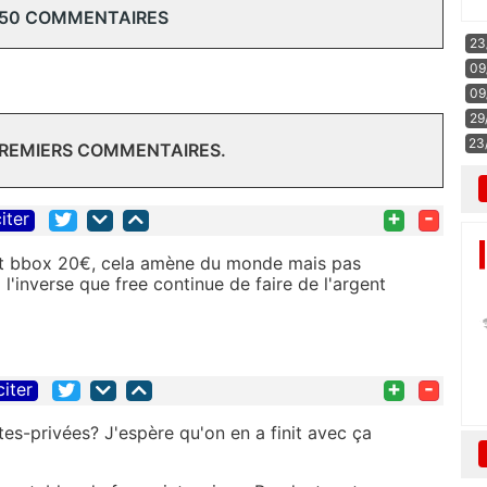
 50 COMMENTAIRES
23
09
09
29
23
PREMIERS COMMENTAIRES.
+
-
iter
rfait bbox 20€, cela amène du monde mais pas
l'inverse que free continue de faire de l'argent
+
-
citer
es-privées? J'espère qu'on en a finit avec ça