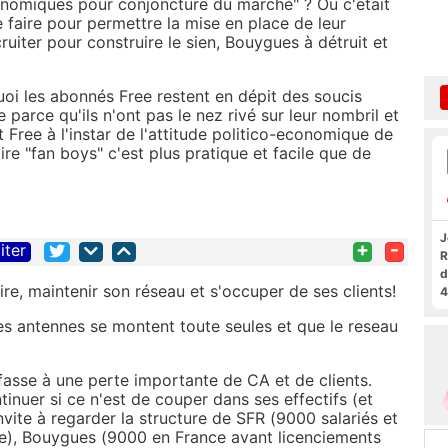
conomiques pour conjoncture du marché" ? Ou c'etait
e faire pour permettre la mise en place de leur
uiter pour construire le sien, Bouygues à détruit et
i les abonnés Free restent en dépit des soucis
 parce qu'ils n'ont pas le nez rivé sur leur nombril et
 Free à l'instar de l'attitude politico-economique de
re "fan boys" c'est plus pratique et facile que de
J
+
-
iter
R
d
re, maintenir son réseau et s'occuper de ses clients!
4
les antennes se montent toute seules et que le reseau
 fasse à une perte importante de CA et de clients.
inuer si ce n'est de couper dans ses effectifs (et
invite à regarder la structure de SFR (9000 salariés et
nce), Bouygues (9000 en France avant licenciements