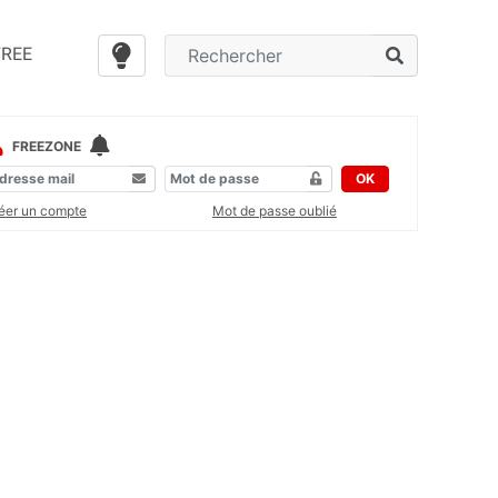
FREE
FREEZONE
OK
éer un compte
Mot de passe oublié