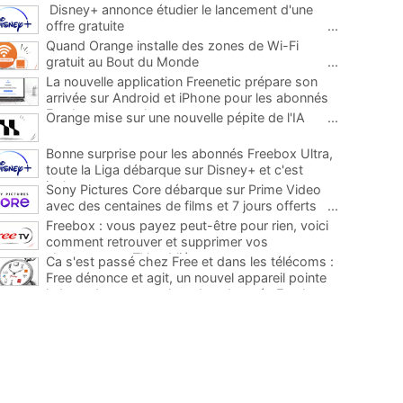
Disney+ annonce étudier le lancement d'une
offre gratuite
...
Quand Orange installe des zones de Wi-Fi
gratuit au Bout du Monde
...
La nouvelle application Freenetic prépare son
arrivée sur Android et iPhone pour les abonnés
Freebox, testez la
...
Orange mise sur une nouvelle pépite de l'IA
...
Bonne surprise pour les abonnés Freebox Ultra,
toute la Liga débarque sur Disney+ et c'est
inclus
...
Sony Pictures Core débarque sur Prime Video
avec des centaines de films et 7 jours offerts
...
Freebox : vous payez peut-être pour rien, voici
comment retrouver et supprimer vos
abonnements TV oubliés
...
Ca s'est passé chez Free et dans les télécoms :
Free dénonce et agit, un nouvel appareil pointe
le bout de son nez chez des abonnés Freebox...
...