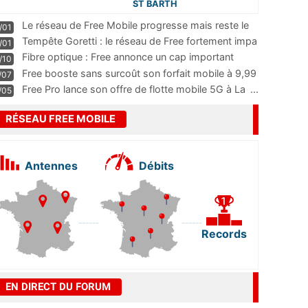
ST BARTH
Le réseau de Free Mobile progresse mais reste le
/01
m
...
Tempête Goretti : le réseau de Free fortement impa
/01
...
Fibre optique : Free annonce un cap important
/10
pass
...
Free booste sans surcoût son forfait mobile à 9,99
/07
...
Free Pro lance son offre de flotte mobile 5G à La
...
/05
RÉSEAU FREE MOBILE
Antennes
Débits
Records
EN DIRECT DU FORUM