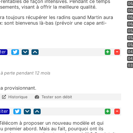
-rentables de façon intensives. Pendant ce temps
06
sements, visant à offrir la meilleure qualité.
06
ra toujours récupérer les radins quand Martin aura
06
e:
sont bienvenus là-bas (prévoir une cape anti-
06
05
05
05
+
-
ter
04
04
03
à perte pendant 12 mois
 la provisionnant.
Historique
Tester son débit
+
-
iter
 Télécom à proposer un nouveau modèle et qui
 premier abord. Mais au fait, pourquoi ont ils