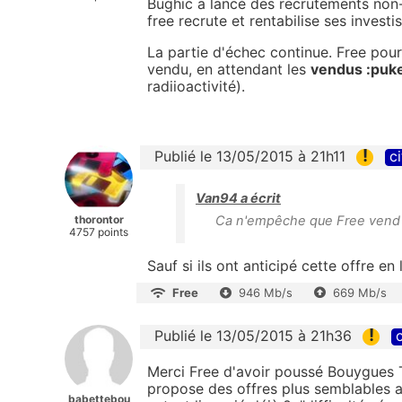
Bughic a lancé des recrutements non
free recrute et rentabilise ses investis
La partie d'échec continue. Free pour
vendu, en attendant les
vendus :puk
radiioactivité).
!
Publié le 13/05/2015 à 21h11
ci
Van94 a écrit
thorontor
Ca n'empêche que Free vend 
4757 points
Sauf si ils ont anticipé cette offre en
Free
946 Mb/s
669 Mb/s
!
Publié le 13/05/2015 à 21h36
c
Merci Free d'avoir poussé Bouygues
propose des offres plus semblables au
babettebou