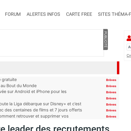
FORUM
ALERTES INFOS
CARTE FREE
SITES THÉMA-
PUBLICITÉ
Cr
 gratuite
Brèves
t au Bout du Monde
Brèves
ivée sur Android et iPhone pour les
Brèves
Brèves
oute la Liga débarque sur Disney+ et c’est
Brèves
 des centaines de films et 7 jours offerts
Brèves
 comment retrouver et supprimer vos
Brèves
e leader des recrutements