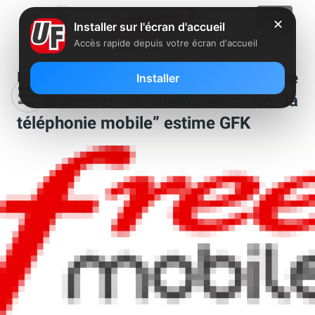
✕
Installer sur l'écran d'accueil
Accès rapide depuis votre écran d'accueil
L’arrivée de Free continue de
Installer
“bouleverser la distribution de la
téléphonie mobile” estime GFK