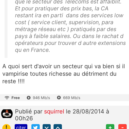
que le secteur des Telecoms est affaiblit.
Et pour pratiquer des prix bas, la CA
restant ira en parti dans des services low
cost ( service client, supervision, para
métrage réseau etc ) pratiqués par des
pays à faible salaires. Ou dans le rachat d
opérateurs pour trouver d autre extensions
qu en France.
A quoi sert d'avoir un secteur qui va bien si il
vampirise toutes richesse au détriment du
reste !!!!
Free
946 Mb/s
669 Mb/s
Publié
par
squirrel
le 28/08/2014 à
00h26
!
+
-
citer