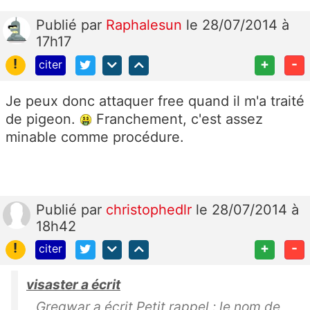
Publié
par
Raphalesun
le 28/07/2014 à
17h17
!
+
-
citer
Je peux donc attaquer free quand il m'a traité
de pigeon.
Franchement, c'est assez
minable comme procédure.
Publié
par
christophedlr
le 28/07/2014 à
18h42
!
+
-
citer
visaster a écrit
Gregwar a écrit Petit rappel : le nom de