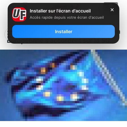
✕
Installer sur l'écran d'accueil
Accès rapide depuis votre écran d'accueil
La Corée du Sud et l’Union
Installer
Européenne s’accordent sur la 5G