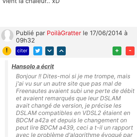
vient la chaleur.. xD
Publié
par
PoilàGratter
le 17/06/2014 à
09h32
!
+
-
citer
Hansolo a écrit
Bonjour !! Dites-moi si je me trompe, mais
j'ai vu sur un autre site que pas mal de
Freenautes avaient subi une perte de débit
et avaient remarqués que leur DSLAM
avait changé de version, je précise les
DSLAM compatibles en VDSL2 étaient en
BDCM a42a et depuis le changement on
peut lire BDCM a439, ceci a t-il un rapport
avec le problème d'algorithme évoqué par