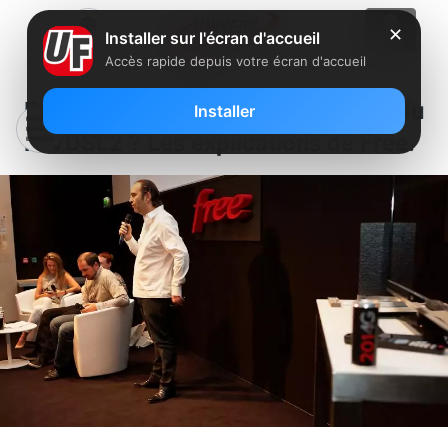
✕
Installer sur l'écran d'accueil
Accès rapide depuis votre écran d'accueil
Pourquoi certains abonnés ont perdu
Installer
le VDSL2 ? Les explications de Free.