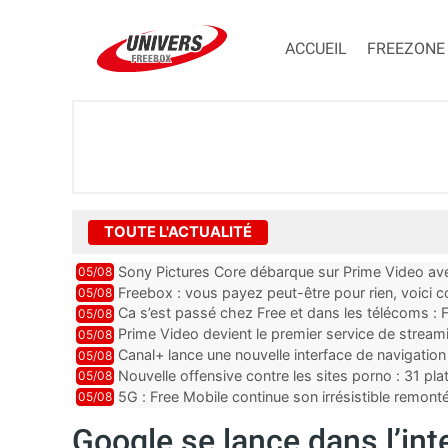
ACCUEIL
FREEZONE
TOUTE L'ACTUALITÉ
Sony Pictures Core débarque sur Prime Video avec
05/08
Freebox : vous payez peut-être pour rien, voici
05/08
abonnements TV oubliés
Ca s’est passé chez Free et dans les télécoms : F
05/08
pointe le bout de...
Prime Video devient le premier service de strea
05/08
ce lancement
Canal+ lance une nouvelle interface de navigation
05/08
Nouvelle offensive contre les sites porno : 31 pl
05/08
par Orange, Free, SF...
5G : Free Mobile continue son irrésistible remon
05/08
plus que jamais sous pr...
Google se lance dans l’inte