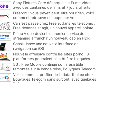
Sony Pictures Core débarque sur Prime Video
avec des centaines de films et 7 jours offerts
...
Freebox : vous payez peut-être pour rien, voici
comment retrouver et supprimer vos
abonnements TV oubliés
...
Ca s'est passé chez Free et dans les télécoms :
Free dénonce et agit, un nouvel appareil pointe
le bout de son nez chez des abonnés Freebox...
Prime Video devient le premier service de
...
streaming à franchir un nouveau cap en HDR
avec ce lancement
...
Canal+ lance une nouvelle interface de
navigation sur iOS
...
Nouvelle offensive contre les sites porno : 31
plateformes pourraient bientôt être bloquées
par Orange, Free, SFR et Bouygues
...
5G : Free Mobile continue son irrésistible
remontée sur la bande reine, Bouygues Telecom
plus que jamais sous pression
...
Voici comment profiter de la data illimitée chez
Bouygues Telecom sans surcoût, avec quelques
limites à connaître
...