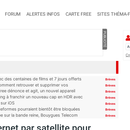
FORUM
ALERTES INFOS
CARTE FREE
SITES THÉMA-
PUBLICITÉ
Cr
 des centaines de films et 7 jours offerts
Brèves
 comment retrouver et supprimer vos
Brèves
ree dénonce et agit, un nouvel appareil
Brèves
ming à franchir un nouveau cap en HDR avec
Brèves
 sur iOS
Brèves
ateformes pourraient bientôt être bloquées
Brèves
tée sur la bande reine, Bouygues Telecom
Brèves
rnet par satellite pour