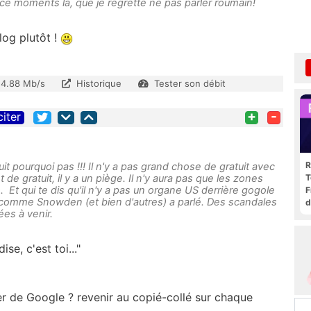
 ce moments là, que je regrette ne pas parler roumain!
log plutôt !
14.88 Mb/s
Historique
Tester son débit
+
-
citer
R
uit pourquoi pas !!! Il n'y a pas grand chose de gratuit avec
T
t de gratuit, il y a un piège. Il n'y aura pas que les zones
 Et qui te dis qu'il n'y a pas un organe US derrière gogole
F
, comme Snowden (et bien d'autres) a parlé. Des scandales
d
ées à venir.
se, c'est toi..."
r de Google ? revenir au copié-collé sur chaque