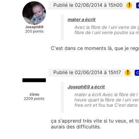
!
Publié le 02/06/2014 à 15h00
mater a écrit
Joseph69
Avec la fibre de l uni verre d
205 points
fibre de l uni verre poutre s
C'est dans ce moments là, que je regr
!
Publié le 02/06/2014 à 15h17
c
Joseph69 a écrit
zizou
mater a écrit Avec la fibre de
2209 points
heure quart la fibre de l uni
free.ont et fou tue C'est dans
ça s'apprend très vite si tu veux, et 
aurais des difficultés.