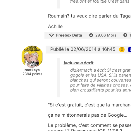
free.ont et fou tue C'est dans
Roumain? tu veux dire parler du Taga
Ach!lle
Freebox Delta
29.06 Mb/s
!
Publié le 02/06/2014 à 16h45
jack-no a écrit
rootkeys
didiermach a écrit Si c'est grat
2394 points
gogole et les USA. Si ils parlen
blanches qui seront couvertes.
pour faire de vilaines choses
bien croustillants pour les ann
"Si c'est gratuit, c'est que la marchandi
ça ne m'étonnerais pas de Google...
Le problème, c'est comment se passe
appareil ? Passer vers IOS, WP8 ?