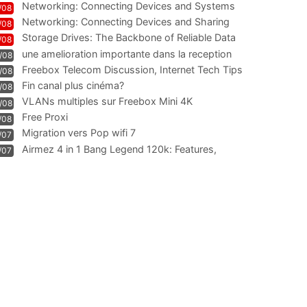
Networking: Connecting Devices and Systems
/08
Networking: Connecting Devices and Sharing
/08
Information
Storage Drives: The Backbone of Reliable Data
/08
Management
une amelioration importante dans la reception
/08
WIFI
Freebox Telecom Discussion, Internet Tech Tips
/08
Communi
Fin canal plus cinéma?
/08
VLANs multiples sur Freebox Mini 4K
/08
Free Proxi
/08
Migration vers Pop wifi 7
/07
Airmez 4 in 1 Bang Legend 120k: Features,
/07
Geschmack