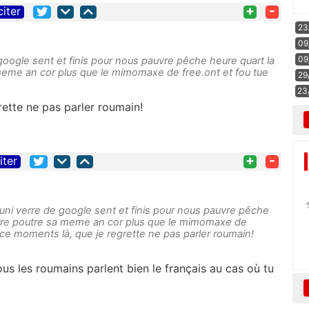
+
-
citer
23
09
09
e google sent et finis pour nous pauvre pêche heure quart la
a meme an cor plus que le mimomaxe de free.ont et fou tue
29
23
ette ne pas parler roumain!
+
-
iter
 l uni verre de google sent et finis pour nous pauvre pêche
 verre poutre sa meme an cor plus que le mimomaxe de
 ce moments là, que je regrette ne pas parler roumain!
tous les roumains parlent bien le français au cas où tu