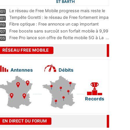
ST BARTH
Le réseau de Free Mobile progresse mais reste le
/01
m
...
Tempête Goretti : le réseau de Free fortement impa
/01
...
Fibre optique : Free annonce un cap important
/10
pass
...
Free booste sans surcoût son forfait mobile à 9,99
/07
...
Free Pro lance son offre de flotte mobile 5G à La
...
/05
RÉSEAU FREE MOBILE
Antennes
Débits
Records
EN DIRECT DU FORUM