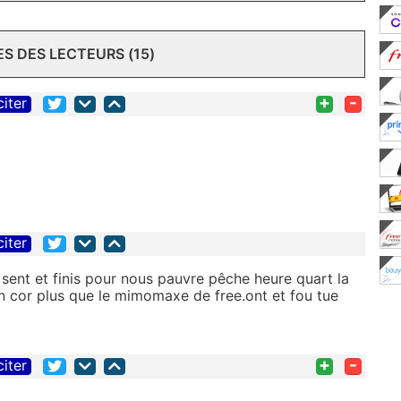
 DES LECTEURS (15)
+
-
citer
citer
e sent et finis pour nous pauvre pêche heure quart la
an cor plus que le mimomaxe de free.ont et fou tue
+
-
citer