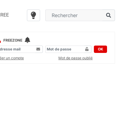
FREE
FREEZONE
OK
éer un compte
Mot de passe oublié