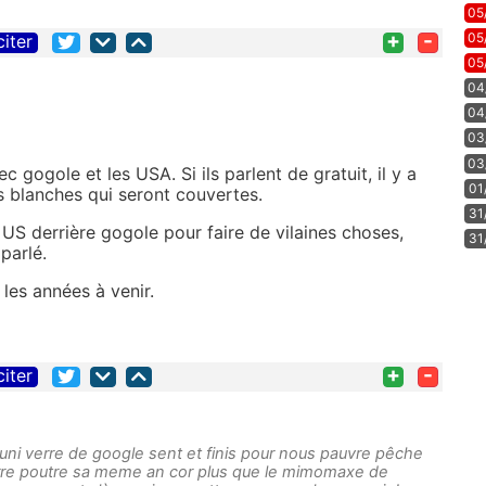
05
+
-
05
citer
05
04
04
03
03
c gogole et les USA. Si ils parlent de gratuit, il y a
01
es blanches qui seront couvertes.
31
e US derrière gogole pour faire de vilaines choses,
31
parlé.
les années à venir.
+
-
citer
 l uni verre de google sent et finis pour nous pauvre pêche
 verre poutre sa meme an cor plus que le mimomaxe de