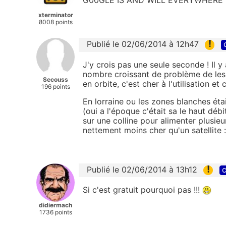
G00GLE IS AND WILL EVERYWHERE
xterminator
8008 points
!
Publié le 02/06/2014 à 12h47
J'y crois pas une seule seconde ! Il 
nombre croissant de problème de les 
Secouss
en orbite, c'est cher à l'utilisation et
196 points
En lorraine ou les zones blanches éta
(oui a l'époque c'était sa le haut débi
sur une colline pour alimenter plusie
nettement moins cher qu'un satellite :
!
Publié le 02/06/2014 à 13h12
c
Si c'est gratuit pourquoi pas !!!
didiermach
1736 points