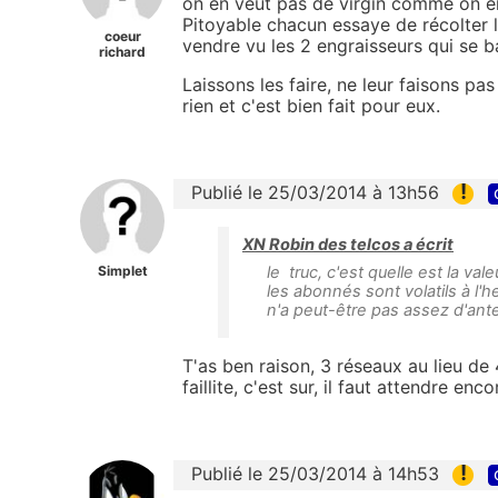
on en veut pas de virgin comme on en 
Pitoyable chacun essaye de récolter l
coeur
vendre vu les 2 engraisseurs qui se ba
richard
Laissons les faire, ne leur faisons p
rien et c'est bien fait pour eux.
!
Publié le 25/03/2014 à 13h56
XN Robin des telcos a écrit
Simplet
le truc, c'est quelle est la va
les abonnés sont volatils à l'he
n'a peut-être pas assez d'ant
T'as ben raison, 3 réseaux au lieu de 
faillite, c'est sur, il faut attendre enc
!
Publié le 25/03/2014 à 14h53