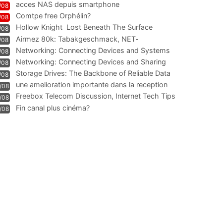
acces NAS depuis smartphone
/08
Comtpe free Orphélin?
/08
Hollow Knight  Lost Beneath The Surface
/08
Airmez 80k: Tabakgeschmack, NET-
/08
Technologie und Leistung im
Networking: Connecting Devices and Systems
/08
Networking: Connecting Devices and Sharing
/08
Information
Storage Drives: The Backbone of Reliable Data
/08
Management
une amelioration importante dans la reception
/08
WIFI
Freebox Telecom Discussion, Internet Tech Tips
/08
Communi
Fin canal plus cinéma?
/08