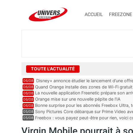
ACCUEIL
FREEZONE
TOUTE L'ACTUALITÉ
Disney+ annonce étudier le lancement d’une offre
06/08
Quand Orange installe des zones de Wi-Fi gratui
06/08
La nouvelle application Freenetic prépare son arr
06/08
abonnés Freebox, testez la
Orange mise sur une nouvelle pépite de l’IA
06/08
Bonne surprise pour les abonnés Freebox Ultra, t
06/08
inclus
Sony Pictures Core débarque sur Prime Video avec
05/08
Freebox : vous payez peut-être pour rien, voici
05/08
abonnements TV oubliés
Virgin Mobile pourrait à s