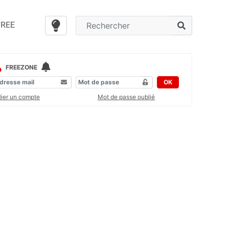
FREE
FREEZONE
OK
éer un compte
Mot de passe oublié