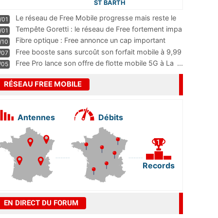
ST BARTH
Le réseau de Free Mobile progresse mais reste le
/01
m
...
Tempête Goretti : le réseau de Free fortement impa
/01
...
Fibre optique : Free annonce un cap important
/10
pass
...
Free booste sans surcoût son forfait mobile à 9,99
/07
...
Free Pro lance son offre de flotte mobile 5G à La
...
/05
RÉSEAU FREE MOBILE
Antennes
Débits
Records
EN DIRECT DU FORUM