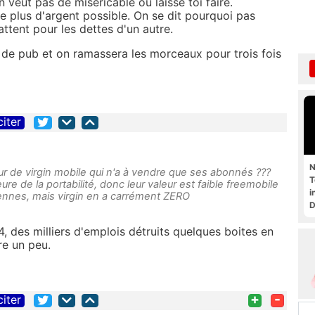
veut pas de miséricable ou laisse toi faire.
e plus d'argent possible. On se dit pourquoi pas
ttent pour les dettes d'un autre.
as de pub et on ramassera les morceaux pour trois fois
citer
N
leur de virgin mobile qui n'a à vendre que ses abonnés ???
T
ure de la portabilité, donc leur valeur est faible freemobile
i
ennes, mais virgin en a carrément ZERO
D
4, des milliers d'emplois détruits quelques boites en
ore un peu.
+
-
citer