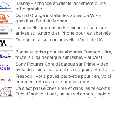
Disney+ annonce étudier le lancement d'une
offre gratuite
...
Quand Orange installe des zones de Wi-Fi
gratuit au Bout du Monde
...
La nouvelle application Freenetic prépare son
arrivée sur Android et iPhone pour les abonnés
Freebox, testez la
...
Orange mise sur une nouvelle pépite de l'IA
...
Bonne surprise pour les abonnés Freebox Ultra,
toute la Liga débarque sur Disney+ et c'est
inclus
...
Sony Pictures Core débarque sur Prime Video
avec des centaines de films et 7 jours offerts
...
Freebox : vous payez peut-être pour rien, voici
comment retrouver et supprimer vos
abonnements TV oubliés
...
Ca s'est passé chez Free et dans les télécoms :
Free dénonce et agit, un nouvel appareil pointe
le bout de son nez chez des abonnés Freebox...
...