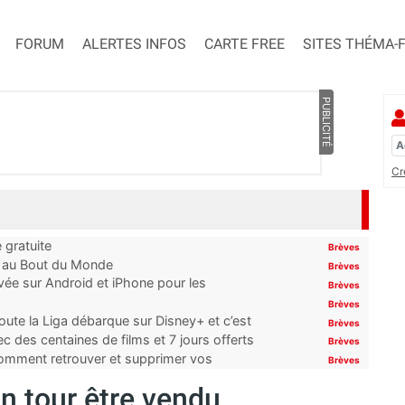
FORUM
ALERTES INFOS
CARTE FREE
SITES THÉMA-
PUBLICITÉ
Cr
 gratuite
Brèves
t au Bout du Monde
Brèves
ivée sur Android et iPhone pour les
Brèves
Brèves
oute la Liga débarque sur Disney+ et c’est
Brèves
 des centaines de films et 7 jours offerts
Brèves
 comment retrouver et supprimer vos
Brèves
on tour être vendu