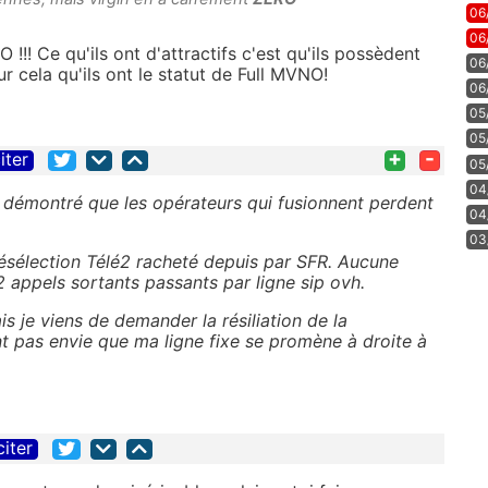
06
06
!! Ce qu'ils ont d'attractifs c'est qu'ils possèdent
06
r cela qu'ils ont le statut de Full MVNO!
06
05
05
+
-
iter
05
04
 démontré que les opérateurs qui fusionnent perdent
04
03
ésélection Télé2 racheté depuis par SFR. Aucune
appels sortants passants par ligne sip ovh.
s je viens de demander la résiliation de la
t pas envie que ma ligne fixe se promène à droite à
citer