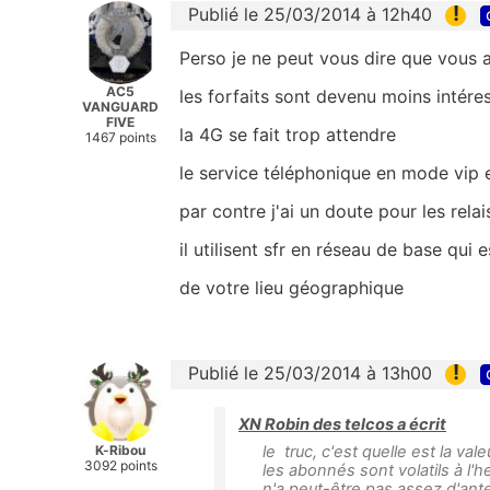
!
Publié le 25/03/2014 à 12h40
Perso je ne peut vous dire que vous 
AC5
les forfaits sont devenu moins intére
VANGUARD
FIVE
la 4G se fait trop attendre
1467 points
le service téléphonique en mode vip 
par contre j'ai un doute pour les rela
il utilisent sfr en réseau de base qui
de votre lieu géographique
!
Publié le 25/03/2014 à 13h00
XN Robin des telcos a écrit
K-Ribou
le truc, c'est quelle est la va
3092 points
les abonnés sont volatils à l'he
n'a peut-être pas assez d'ant