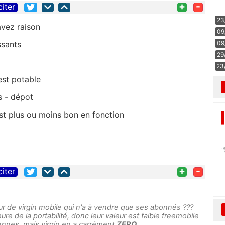
+
-
citer
23
avez raison
09
09
ssants
29
23
est potable
is - dépot
 est plus ou moins bon en fonction
+
-
citer
leur de virgin mobile qui n'a à vendre que ses abonnés ???
ure de la portabilité, donc leur valeur est faible freemobile
ennes, mais virgin en a carrément
ZERO