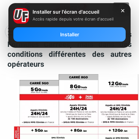
✕
Installer sur l'écran d'accueil
Accès rapide depuis votre écran d'accueil
SFR inclut le roaming dans ses
Installer
Formules Carrées, mais dans des
conditions différentes des autres
opérateurs