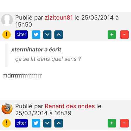
Publié
par
zizitoun81
le 25/03/2014 à
15h50
!
+
-
citer
xterminator a écrit
ça se lit dans quel sens ?
mdrrrrrrrrrrrrrrr
Publié
par
Renard des ondes
le
25/03/2014 à 16h39
!
+
-
citer