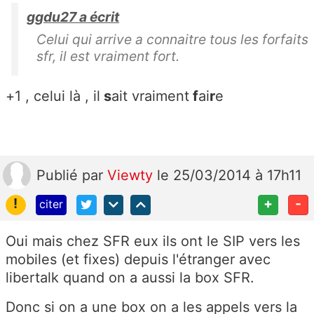
ggdu27 a écrit
Celui qui arrive a connaitre tous les forfaits
sfr, il est vraiment fort.
+1 , celui là , il
s
ait vraiment
f
ai
r
e
Publié
par
Viewty
le 25/03/2014 à 17h11
!
+
-
citer
Oui mais chez SFR eux ils ont le SIP vers les
mobiles (et fixes) depuis l'étranger avec
libertalk quand on a aussi la box SFR.
Donc si on a une box on a les appels vers la