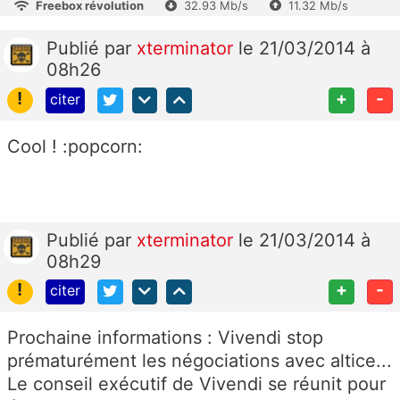
Freebox révolution
32.93 Mb/s
11.32 Mb/s
Publié
par
xterminator
le 21/03/2014 à
08h26
!
+
-
citer
Cool ! :popcorn:
Publié
par
xterminator
le 21/03/2014 à
08h29
!
+
-
citer
Prochaine informations : Vivendi stop
prématurément les négociations avec altice...
Le conseil exécutif de Vivendi se réunit pour