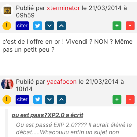
Publié
par
xterminator
le 21/03/2014 à
09h59
!
+
-
citer
c'est de l'offre en or ! Vivendi ? NON ? Même
pas un petit peu ?
Publié
par
yacafocon
le 21/03/2014 à
10h14
!
+
-
citer
ou est pass?XP2.0 a écrit
Ou est passé EXP 2.0???? Il aurait élévé le
débat.....Whaoouuu enfin un sujet non