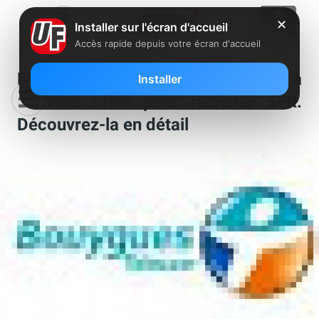
✕
Installer sur l'écran d'accueil
Accès rapide depuis votre écran d'accueil
Bouygues dévoile officiellement sa
Installer
nouvelle offre pour racheter SFR.
Découvrez-la en détail