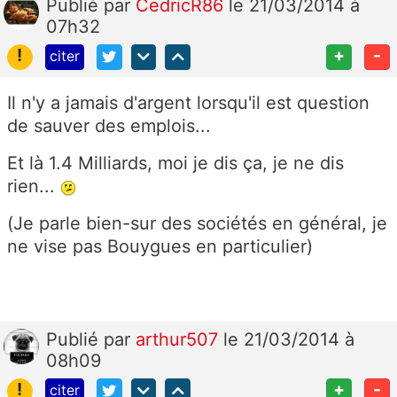
Publié
par
CedricR86
le 21/03/2014 à
07h32
!
+
-
citer
Il n'y a jamais d'argent lorsqu'il est question
de sauver des emplois...
Et là 1.4 Milliards, moi je dis ça, je ne dis
rien...
(Je parle bien-sur des sociétés en général, je
ne vise pas Bouygues en particulier)
Publié
par
arthur507
le 21/03/2014 à
08h09
!
+
-
citer