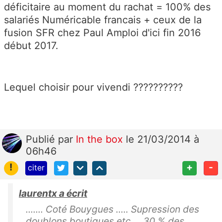
déficitaire au moment du rachat = 100% des
salariés Numéricable francais + ceux de la
fusion SFR chez Paul Amploi d'ici fin 2016
début 2017.
Lequel choisir pour vivendi ??????????
Publié
par
In the box
le 21/03/2014 à
06h46
!
+
-
citer
laurentx a écrit
....... Coté Bouygues ..... Supression des
doublons boutiques etc.... 30 % des