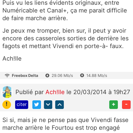
Puis vu les liens évidents originaux, entre
Numéricable et Canal+, ça me parait difficile
de faire marche arrière.
Je peux me tromper, bien sur, il peut y avoir
encore des casseroles sorties de derrière les
fagots et mettant Vivendi en porte-à- faux.
Ach!lle
Freebox Delta
29.06 Mb/s
14.88 Mb/s
Publié
par
Ach!lle
le 20/03/2014 à 19h27
!
+
-
citer
Si si, mais je ne pense pas que Vivendi fasse
marche arrière le Fourtou est trop engagé