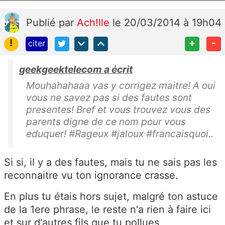
Publié
par
Ach!lle
le 20/03/2014 à 19h04
!
+
-
citer
geekgeektelecom a écrit
Mouhahahaaa vas y corrigez maitre! A oui
vous ne savez pas si des fautes sont
presentes! Bref et vous trouvez vous des
parents digne de ce nom pour vous
eduquer! #Rageux #jaloux #francaisquoi..
Si si, il y a des fautes, mais tu ne sais pas les
reconnaitre vu ton ignorance crasse.
En plus tu étais hors sujet, malgré ton astuce
de la 1ere phrase, le reste n'a rien à faire ici
et sur d'autres fils que tu pollues