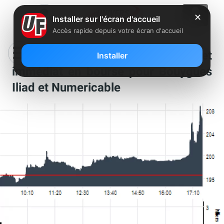
✕
Installer sur l'écran d'accueil
Accès rapide depuis votre écran d'accueil
Annonce de Bouygues : effet
Installer
immédiat en bourse pour Bouygues
Iliad et Numericable