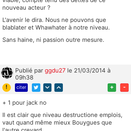
viable, compte tenu des dettes de ce
nouveau acteur ?
L'avenir le dira. Nous ne pouvons que
blablater et Whawhater à notre niveau.
Sans haine, ni passion outre mesure.
Publié
par
ggdu27
le 21/03/2014 à
09h38
!
+
-
citer
+ 1 pour jack no
Il est clair que niveau destructione emplois,
vaut quand même mieux Bouygues que
l'autre crevard