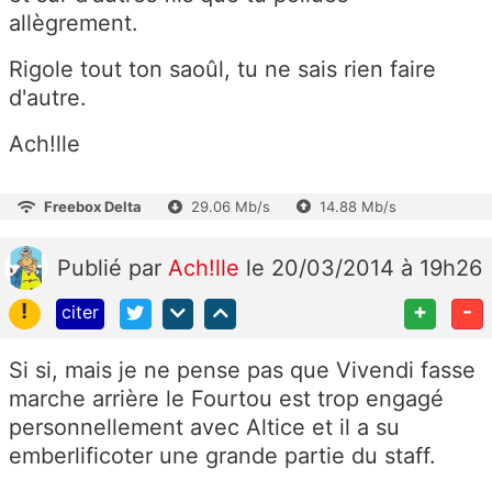
allègrement.
Rigole tout ton saoûl, tu ne sais rien faire
d'autre.
Ach!lle
Freebox Delta
29.06 Mb/s
14.88 Mb/s
Publié
par
Ach!lle
le 20/03/2014 à 19h26
!
+
-
citer
Si si, mais je ne pense pas que Vivendi fasse
marche arrière le Fourtou est trop engagé
personnellement avec Altice et il a su
emberlificoter une grande partie du staff.