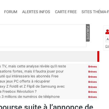
FORUM
ALERTES INFOS
CARTE FREE
SITES THÉMA-
PUBLICITÉ
Cr
TV, mais cette analyse révèle qu’il reste
Brèves
ations fortes, mais il faudra jouer pour
Brèves
uté qui intéressera les abonnés Free
Brèves
x jeux PC offerts à récupérer
Brèves
laxy Z Fold8 et Z Flip8 de Samsung avec
Brèves
 la Freebox Révolution ?
Brèves
’à 3 millions de numéros de téléphone
Brèves
bourse suite à l’annonce de