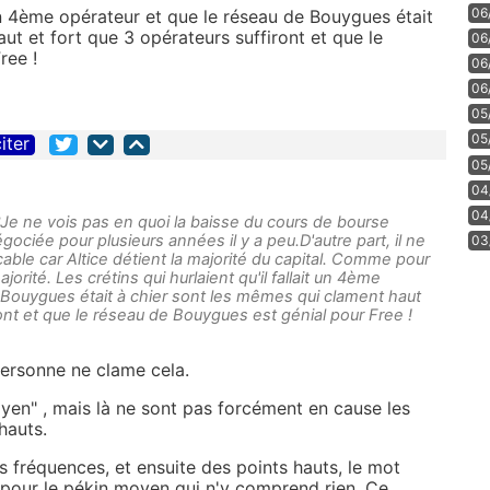
06
t un 4ème opérateur et que le réseau de Bouygues était
ut et fort que 3 opérateurs suffiront et que le
06
ree !
06
06
05
05
iter
05
04
04
n ?Je ne vois pas en quoi la baisse du cours de bourse
gociée pour plusieurs années il y a peu.D'autre part, il ne
03
able car Altice détient la majorité du capital. Comme pour
ajorité. Les crétins qui hurlaient qu'il fallait un 4ème
 Bouygues était à chier sont les mêmes qui clament haut
ront et que le réseau de Bouygues est génial pour Free !
 personne ne clame cela.
yen" , mais là ne sont pas forcément en cause les
hauts.
 fréquences, et ensuite des points hauts, le mot
e pour le pékin moyen qui n'y comprend rien. Ce