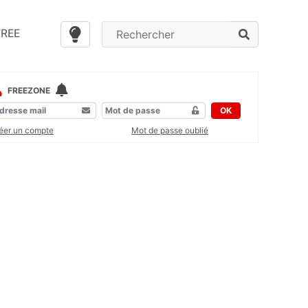
FREE
FREEZONE
OK
éer un compte
Mot de passe oublié