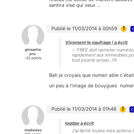
sentira visé qui veux ...
!
Publié le 11/03/2014 à 00h59
c
Vivement le naufrage ! a écrit
girouette
-- FREE doit racheter numérica
pro.
rapidement aux immeubles po
-20 points
tout pourris actuel...!!!!
Bah je croyais que numeri able c'était 
un peu à l'image de bouygues numeri c
!
Publié le 11/03/2014 à 01h48
c
logdav a écrit
madaniso
J'ai lâché toutes mes actions 