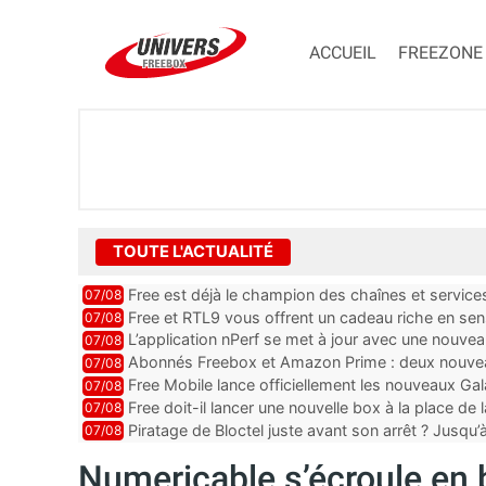
ACCUEIL
FREEZONE
TOUTE L'ACTUALITÉ
Free est déjà le champion des chaînes et services 
07/08
encore au moin...
Free et RTL9 vous offrent un cadeau riche en sens
07/08
l’obtenir
L’application nPerf se met à jour avec une nouvea
07/08
Mobile, Orange, SFR ...
Abonnés Freebox et Amazon Prime : deux nouveau
07/08
Free Mobile lance officiellement les nouveaux Ga
07/08
des promos et des cadeaux
Free doit-il lancer une nouvelle box à la place de
07/08
Piratage de Bloctel juste avant son arrêt ? Jusqu
07/08
auraient fuité
Numericable s’écroule en 