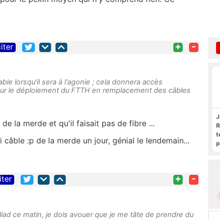
+
-
iter
ble lorsqu'il sera à l'agonie ; cela donnera accès
ur le déploiement du FTTH en remplacement des câbles
J
de la merde et qu'il faisait pas de fibre ...
R
t
âble :p de la merde un jour, génial le lendemain...
p
R
+
-
iter
Iliad ce matin, je dois avouer que je me tâte de prendre du