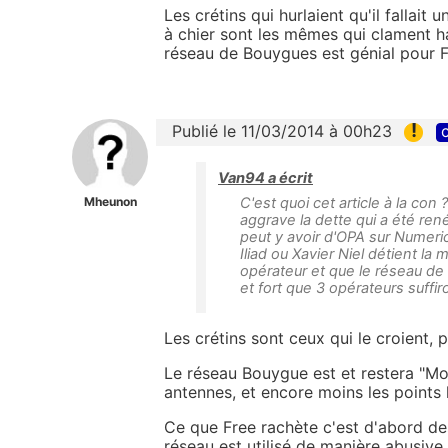
Les crétins qui hurlaient qu'il fallai
à chier sont les mêmes qui clament ha
réseau de Bouygues est génial pour F
!
Publié le 11/03/2014 à 00h23
c
Van94 a écrit
Mheunon
C'est quoi cet article à la co
aggrave la dette qui a été rené
peut y avoir d'OPA sur Numeric
Iliad ou Xavier Niel détient la m
opérateur et que le réseau de
et fort que 3 opérateurs suffi
Les crétins sont ceux qui le croient,
Le réseau Bouygue est et restera "Mo
antennes, et encore moins les points 
Ce que Free rachète c'est d'abord des
réseau est utilisé de manière abusiv