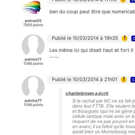
ben du coup peut être que numericabl
petrus55
7906 points
!
Publié le 10/03/2014 à 19h35
c
Les même ici qui disait haut et fort 
........
patrice77
1066 points
!
Publié le 10/03/2014 à 21h01
c
charliebrown a écrit
patrice77
Si le rachat par NC ne se fait 
1066 points
dans leur FTTB. S'ils veulent 
et Bouygues (qui ne se gène 
cellule optique mais avec un b
risquent de ne pas pouvoir en 
en avant, il va falloir qu'ils t
aurait bien un Montebourg mais