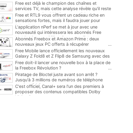
Free est déjà le champion des chaînes et
services TV, mais cette analyse révèle qu'il reste
encore au moins 141 ajouts possibles
...
Free et RTL9 vous offrent un cadeau riche en
sensations fortes, mais il faudra jouer pour
l'obtenir
...
L'application nPerf se met à jour avec une
nouveauté qui intéressera les abonnés Free
Mobile, Orange, SFR et Bouygues Telecom
...
Abonnés Freebox et Amazon Prime : deux
nouveaux jeux PC offerts à récupérer
...
Free Mobile lance officiellement les nouveaux
Galaxy Z Fold8 et Z Flip8 de Samsung avec des
promos et des cadeaux
...
Free doit-il lancer une nouvelle box à la place de
la Freebox Révolution ?
...
Piratage de Bloctel juste avant son arrêt ?
Jusqu'à 3 millions de numéros de téléphone
auraient fuité
...
C'est officiel, Canal+ sera l'un des premiers à
proposer des contenus compatibles Dolby
Vision 2
...