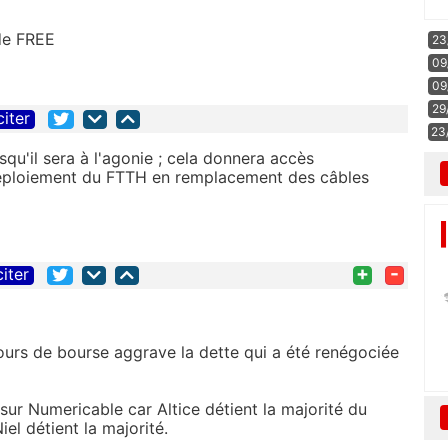
 de FREE
23
09
09
29
citer
23
squ'il sera à l'agonie ; cela donnera accès
éploiement du FTTH en remplacement des câbles
+
-
citer
ours de bourse aggrave la dette qui a été renégociée
 sur Numericable car Altice détient la majorité du
el détient la majorité.