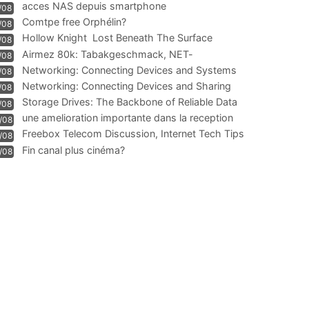
acces NAS depuis smartphone
/08
Comtpe free Orphélin?
/08
Hollow Knight  Lost Beneath The Surface
/08
Airmez 80k: Tabakgeschmack, NET-
/08
Technologie und Leistung im
Networking: Connecting Devices and Systems
/08
Networking: Connecting Devices and Sharing
/08
Information
Storage Drives: The Backbone of Reliable Data
/08
Management
une amelioration importante dans la reception
/08
WIFI
Freebox Telecom Discussion, Internet Tech Tips
/08
Communi
Fin canal plus cinéma?
/08