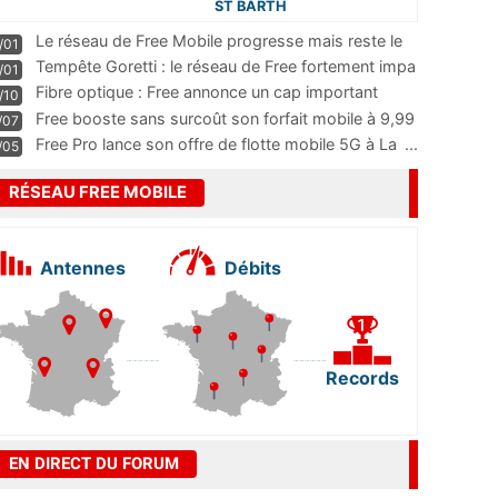
ST BARTH
Le réseau de Free Mobile progresse mais reste le
/01
m
...
Tempête Goretti : le réseau de Free fortement impa
/01
...
Fibre optique : Free annonce un cap important
/10
pass
...
Free booste sans surcoût son forfait mobile à 9,99
/07
...
Free Pro lance son offre de flotte mobile 5G à La
...
/05
RÉSEAU FREE MOBILE
Antennes
Débits
Records
EN DIRECT DU FORUM