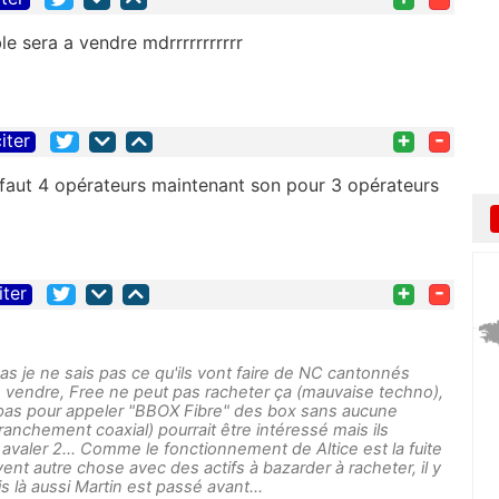
e sera a vendre mdrrrrrrrrrrr
+
-
iter
il faut 4 opérateurs maintenant son pour 3 opérateurs
+
-
iter
pas je ne sais pas ce qu'ils vont faire de NC cantonnés
le vendre, Free ne peut pas racheter ça (mauvaise techno),
pas pour appeler "BBOX Fibre" des box sans aucune
ranchement coaxial) pourrait être intéressé mais ils
avaler 2... Comme le fonctionnement de Altice est la fuite
rouvent autre chose avec des actifs à bazarder à racheter, il y
 là aussi Martin est passé avant...