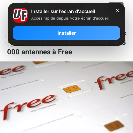
✕
Installer sur l'écran d'accueil
Accès rapide depuis votre écran d'accueil
Accord historique : Bouygues
Installer
Telecom va vendre son réseau de 15
000 antennes à Free