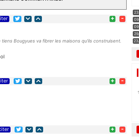
23
+
-
iter
09
09
29
 tiens Bougyues va fibrer les maisons qu'ils construisent.
23
lol
+
-
iter
+
-
citer