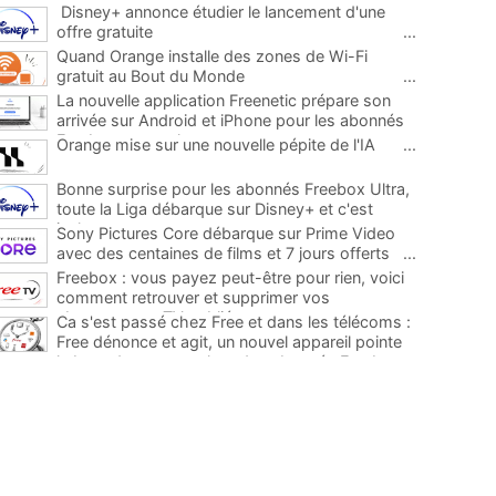
Disney+ annonce étudier le lancement d'une
offre gratuite
...
Quand Orange installe des zones de Wi-Fi
gratuit au Bout du Monde
...
La nouvelle application Freenetic prépare son
arrivée sur Android et iPhone pour les abonnés
Freebox, testez la
...
Orange mise sur une nouvelle pépite de l'IA
...
Bonne surprise pour les abonnés Freebox Ultra,
toute la Liga débarque sur Disney+ et c'est
inclus
...
Sony Pictures Core débarque sur Prime Video
avec des centaines de films et 7 jours offerts
...
Freebox : vous payez peut-être pour rien, voici
comment retrouver et supprimer vos
abonnements TV oubliés
...
Ca s'est passé chez Free et dans les télécoms :
Free dénonce et agit, un nouvel appareil pointe
le bout de son nez chez des abonnés Freebox...
...