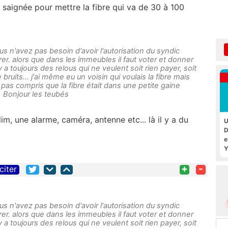
ne saignée pour mettre la fibre qui va de 30 à 100
ous n'avez pas besoin d'avoir l'autorisation du syndic
rer. alors que dans les immeubles il faut voter et donner
l y a toujours des relous qui ne veulent soit rien payer, soit
bruits... j'ai même eu un voisin qui voulais la fibre mais
it pas compris que la fibre était dans une petite gaine
 Bonjour les teubés
im, une alarme, caméra, antenne etc... là il y a du
U
D
e
Y
+
-
citer
ous n'avez pas besoin d'avoir l'autorisation du syndic
rer. alors que dans les immeubles il faut voter et donner
l y a toujours des relous qui ne veulent soit rien payer, soit