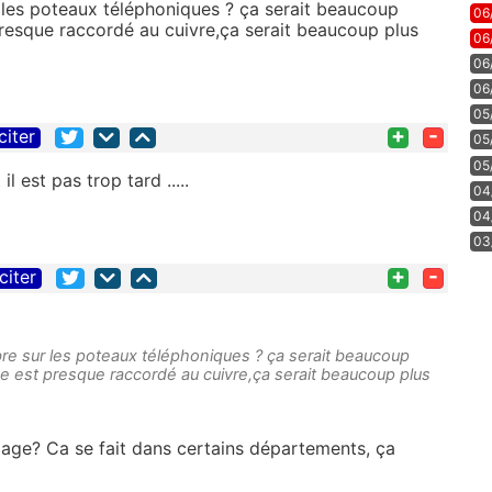
r les poteaux téléphoniques ? ça serait beaucoup
06
presque raccordé au cuivre,ça serait beaucoup plus
06
06
06
05
+
-
citer
05
05
 est pas trop tard .....
04
04
03
+
-
citer
ibre sur les poteaux téléphoniques ? ça serait beaucoup
de est presque raccordé au cuivre,ça serait beaucoup plus
lage? Ca se fait dans certains départements, ça