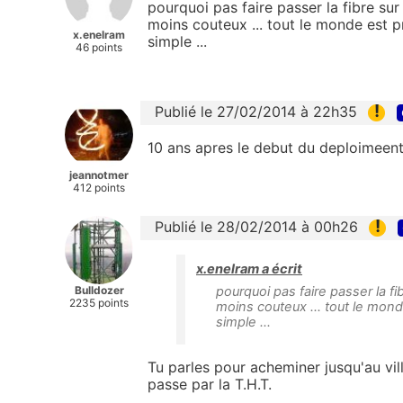
pourquoi pas faire passer la fibre su
moins couteux ... tout le monde est 
x.enelram
simple ...
46 points
!
Publié le 27/02/2014 à 22h35
10 ans apres le debut du deploimeent il
jeannotmer
412 points
!
Publié le 28/02/2014 à 00h26
x.enelram a écrit
Bulldozer
pourquoi pas faire passer la f
2235 points
moins couteux ... tout le mon
simple ...
Tu parles pour acheminer jusqu'au vil
passe par la T.H.T.