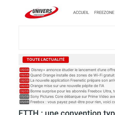
ACCUEIL
FREEZONE
TOUTE L'ACTUALITÉ
Disney+ annonce étudier le lancement d’une offre
06/08
Quand Orange installe des zones de Wi-Fi gratui
06/08
La nouvelle application Freenetic prépare son arr
06/08
abonnés Freebox, testez la
Orange mise sur une nouvelle pépite de l’IA
06/08
Bonne surprise pour les abonnés Freebox Ultra, t
06/08
inclus
Sony Pictures Core débarque sur Prime Video avec
05/08
Freebox : vous payez peut-être pour rien, voici
05/08
abonnements TV oubliés
FTTH : une convention type