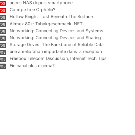
acces NAS depuis smartphone
/08
Comtpe free Orphélin?
/08
Hollow Knight  Lost Beneath The Surface
/08
Airmez 80k: Tabakgeschmack, NET-
/08
Technologie und Leistung im
Networking: Connecting Devices and Systems
/08
Networking: Connecting Devices and Sharing
/08
Information
Storage Drives: The Backbone of Reliable Data
/08
Management
une amelioration importante dans la reception
/08
WIFI
Freebox Telecom Discussion, Internet Tech Tips
/08
Communi
Fin canal plus cinéma?
/08