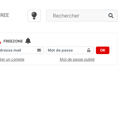
FREE
FREEZONE
OK
éer un compte
Mot de passe oublié