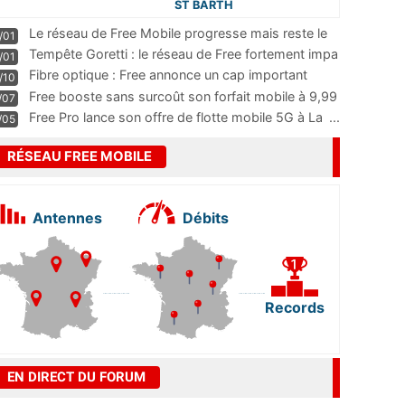
ST BARTH
Le réseau de Free Mobile progresse mais reste le
/01
m
...
Tempête Goretti : le réseau de Free fortement impa
/01
...
Fibre optique : Free annonce un cap important
/10
pass
...
Free booste sans surcoût son forfait mobile à 9,99
/07
...
Free Pro lance son offre de flotte mobile 5G à La
...
/05
RÉSEAU FREE MOBILE
Antennes
Débits
Records
EN DIRECT DU FORUM