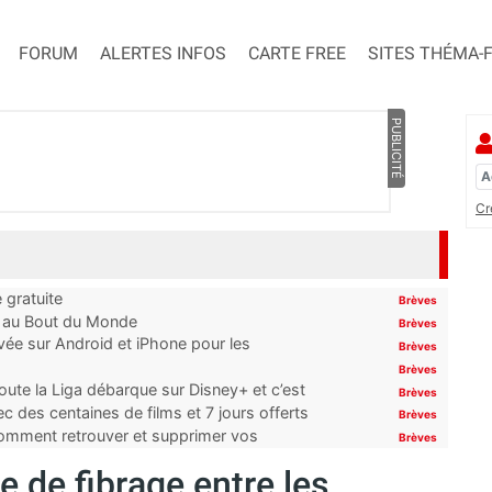
FORUM
ALERTES INFOS
CARTE FREE
SITES THÉMA-
PUBLICITÉ
Cr
 gratuite
Brèves
t au Bout du Monde
Brèves
ivée sur Android et iPhone pour les
Brèves
Brèves
oute la Liga débarque sur Disney+ et c’est
Brèves
 des centaines de films et 7 jours offerts
Brèves
 comment retrouver et supprimer vos
Brèves
 de fibrage entre les