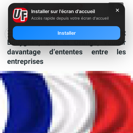
✕
Installer sur l'écran d'accueil
Accès rapide depuis votre écran d'accueil
Montebourg assure, devant
Installer
Bouygues, SFR et Orange, vouloir
davantage d’ententes entre les
entreprises