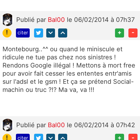
Publié
par
Bal00
le 06/02/2014 à 07h37
!
+
-
citer
Montebourg..^^ ou quand le miniscule et
ridicule ne tue pas chez nos sinistres !
Rendons Google illégal ! Mettons à mort free
pour avoir fait cesser les ententes entr'amis
sur l'adsl et le gsm ! Et ça se prétend Social-
machin ou truc ?!? Ma va, va !!!
Publié
par
Bal00
le 06/02/2014 à 07h42
!
+
-
citer