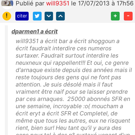
Publié
par
will9351
le 17/07/2013 à 17h56
!
+
-
citer
dparmen1 a écrit
will9351 a écrit bar a écrit shoggoun a
écrit faudrait interdire ces numeros
surtaxer. Faudrait surtout interdire les
neuxneux qui rappellent!!! Et oui, ce genre
d'arnaque existe depuis des années mais il
reste toujours des gens qui ne font pas
attention. Je suis désolé mais il faut
vraiment être naif pour se laisser prendre
par ces arnaques. 25000 abonnés SFR en
une semaine, incroyable :o( moucham a
écrit eryt a écrit SFR et Completel, de
même que tous les autres, eux ne risquent
rient, bien sur! Heu tant qu'il y aura des
cons pour tel à des n° surtaxé venant d'un