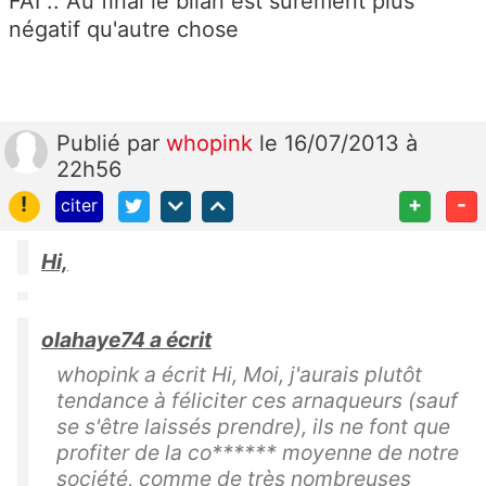
FAI .. Au final le bilan est surement plus
négatif qu'autre chose
Publié
par
whopink
le 16/07/2013 à
22h56
!
+
-
citer
Hi,
olahaye74 a écrit
whopink a écrit Hi, Moi, j'aurais plutôt
tendance à féliciter ces arnaqueurs (sauf
se s'être laissés prendre), ils ne font que
profiter de la co****** moyenne de notre
société, comme de très nombreuses