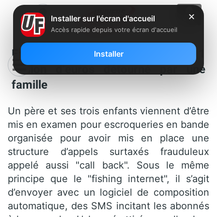
✕
Installer sur l'écran d'accueil
Accès rapide depuis votre écran d'accueil
Escroquerie aux appels surtaxés : 1
Installer
million d’euros détourné par une
famille
Un père et ses trois enfants viennent d’être
mis en examen pour escroqueries en bande
organisée pour avoir mis en place une
structure d’appels surtaxés frauduleux
appelé aussi "call back". Sous le même
principe que le "fishing internet", il s’agit
d’envoyer avec un logiciel de composition
automatique, des SMS incitant les abonnés