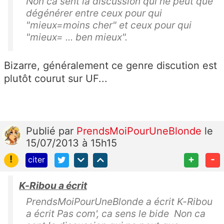
Non ca sent la discussion qui ne peut que
dégénérer entre ceux pour qui
"mieux=moins cher" et ceux pour qui
"mieux= ... ben mieux".
Bizarre, généralement ce genre discution est
plutôt courut sur UF...
Publié
par
PrendsMoiPourUneBlonde
le
15/07/2013 à 15h15
!
+
-
citer
K-Ribou a écrit
PrendsMoiPourUneBlonde a écrit K-Ribou
a écrit Pas com', ca sens le bide Non ca