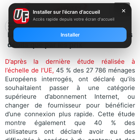
✕
Installer sur l'écran d'accueil
Accès rapide depuis votre écran d'accueil
Les Européens autant attirés par les
Installer
débits que par les prix
D’après la dernière étude réalisée à
l’échelle de l’UE,
45 % des 27 786 ménages
Européens interrogés, ont déclaré qu’ils
souhaitaient passer à une catégorie
supérieure d’abonnement Internet, ou
changer de fournisseur pour bénéficier
d’une connexion plus rapide. Cette étude
montre également que 40 % des
utilisateurs ont déclaré avoir eu des