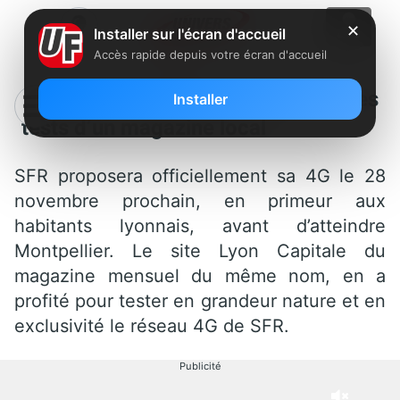
✕
Installer sur l'écran d'accueil
Accès rapide depuis votre écran d'accueil
4G de SFR : 70 Mb/s à Lyon selon les
Installer
tests d’un magazine local
SFR proposera officiellement sa 4G le 28
novembre prochain, en primeur aux
habitants lyonnais, avant d’atteindre
Montpellier. Le site Lyon Capitale du
magazine mensuel du même nom, en a
profité pour tester en grandeur nature et en
exclusivité le réseau 4G de SFR.
Publicité