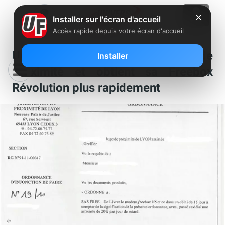
✕
Installer sur l'écran d'accueil
Accès rapide depuis votre écran d'accueil
Un freenaute saisit le juge de
Installer
proximité et obtient sa Freebox
Révolution plus rapidement