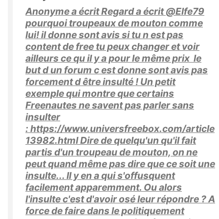
Anonyme a écrit Regard a écrit @Elfe79
pourquoi troupeaux de mouton comme
lui! il donne sont avis si tu n est pas
content de free tu peux changer et voir
ailleurs ce qu il y a pour le même prix le
but d un forum c est donne sont avis pas
forcement d être insulté ! Un petit
exemple qui montre que certains
Freenautes ne savent pas parler sans
insulter
: https://www.universfreebox.com/article
13982.html Dire de quelqu'un qu'il fait
partis d'un troupeau de mouton, on ne
peut quand même pas dire que ce soit une
insulte... Il y en a qui s'offusquent
facilement apparemment. Ou alors
l'insulte c'est d'avoir osé leur répondre ? A
force de faire dans le politiquement