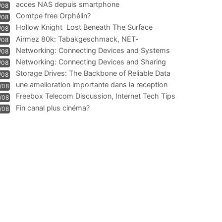
acces NAS depuis smartphone
/08
Comtpe free Orphélin?
/08
Hollow Knight  Lost Beneath The Surface
/08
Airmez 80k: Tabakgeschmack, NET-
/08
Technologie und Leistung im
Networking: Connecting Devices and Systems
/08
Networking: Connecting Devices and Sharing
/08
Information
Storage Drives: The Backbone of Reliable Data
/08
Management
une amelioration importante dans la reception
/08
WIFI
Freebox Telecom Discussion, Internet Tech Tips
/08
Communi
Fin canal plus cinéma?
/08