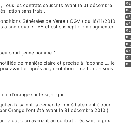
06
, Tous les contrats souscrits avant le 31 décembre
06
siliation sans frais .
06
 Conditions Générales de Vente ( CGV ) du 16/11/2010
06
is à une double TVA et est susceptible d'augmenter
05
05
05
04
 peu court jeune homme " .
04
notifiée de manière claire et précise à l'abonné .... le
03
e prix avant et aprés augmentation ... ca tombe sous
omm d'orange sur le sujet qui :
nts qui en faisaient la demande immédiatement ( pour
s par Orange l'ont été avant le 31 décembre 2010 )
ar l ajout d'un avenant au contrat précisant le prix