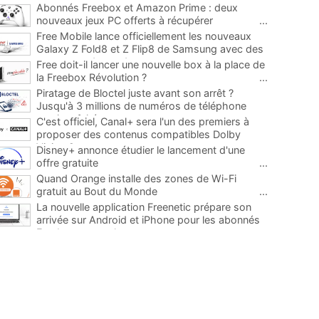
Abonnés Freebox et Amazon Prime : deux
nouveaux jeux PC offerts à récupérer
...
Free Mobile lance officiellement les nouveaux
Galaxy Z Fold8 et Z Flip8 de Samsung avec des
promos et des cadeaux
...
Free doit-il lancer une nouvelle box à la place de
la Freebox Révolution ?
...
Piratage de Bloctel juste avant son arrêt ?
Jusqu'à 3 millions de numéros de téléphone
auraient fuité
...
C'est officiel, Canal+ sera l'un des premiers à
proposer des contenus compatibles Dolby
Vision 2
...
Disney+ annonce étudier le lancement d'une
offre gratuite
...
Quand Orange installe des zones de Wi-Fi
gratuit au Bout du Monde
...
La nouvelle application Freenetic prépare son
arrivée sur Android et iPhone pour les abonnés
Freebox, testez la
...