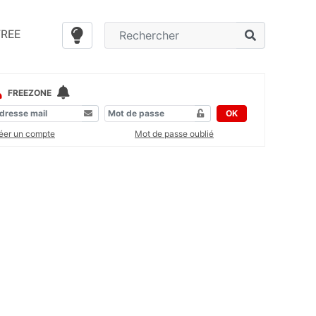
FREE
FREEZONE
OK
éer un compte
Mot de passe oublié