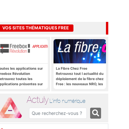
VOS SITES THÉMATIQUES FREE
outes les applications sur
La Fibre Chez Free
reebox Révolution
Retrouvez tout l actualité du
etrouvez toutes les
déploiement de la fibre chez
pplications présentes sur
Free : les nouveaux NRO, les
reebox Révolution en un
tutoriels, les astuces, etc.
lic
Actuly
L'info numérique