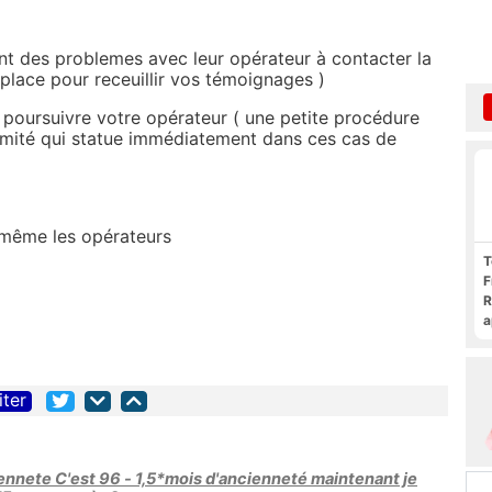
ent des problemes avec leur opérateur à contacter la
place pour receuillir vos témoignages )
 poursuivre votre opérateur ( une petite procédure
oximité qui statue immédiatement dans ces cas de
as même les opérateurs
T
F
R
a
F
c
iter
iennete C'est 96 - 1,5*mois d'ancienneté maintenant je