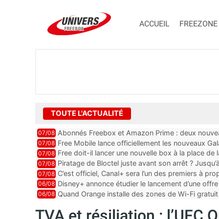
ACCUEIL
FREEZONE
TOUTE L'ACTUALITÉ
Abonnés Freebox et Amazon Prime : deux nouveau
07/08
Free Mobile lance officiellement les nouveaux Ga
07/08
des promos et des cadeaux
Free doit-il lancer une nouvelle box à la place de
07/08
Piratage de Bloctel juste avant son arrêt ? Jusqu
07/08
auraient fuité
C’est officiel, Canal+ sera l’un des premiers à 
07/08
Vision 2
Disney+ annonce étudier le lancement d’une offre 
06/08
Quand Orange installe des zones de Wi-Fi gratui
06/08
TVA et résiliation : l’UFC