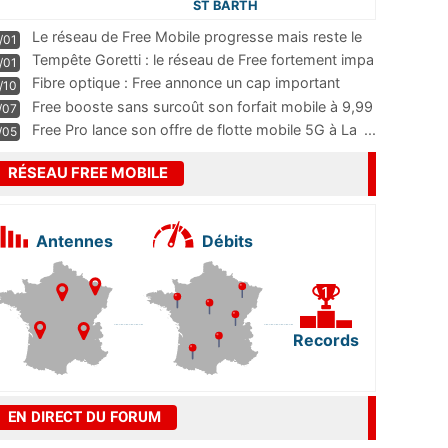
ST BARTH
Le réseau de Free Mobile progresse mais reste le
/01
m
...
Tempête Goretti : le réseau de Free fortement impa
/01
...
Fibre optique : Free annonce un cap important
/10
pass
...
Free booste sans surcoût son forfait mobile à 9,99
/07
...
Free Pro lance son offre de flotte mobile 5G à La
...
/05
RÉSEAU FREE MOBILE
Antennes
Débits
Records
EN DIRECT DU FORUM