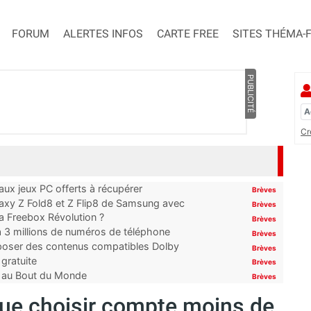
FORUM
ALERTES INFOS
CARTE FREE
SITES THÉMA-
PUBLICITÉ
Cr
x jeux PC offerts à récupérer
Brèves
laxy Z Fold8 et Z Flip8 de Samsung avec
Brèves
 la Freebox Révolution ?
Brèves
’à 3 millions de numéros de téléphone
Brèves
proposer des contenus compatibles Dolby
Brèves
gratuite
Brèves
t au Bout du Monde
Brèves
 Que choisir compte moins de