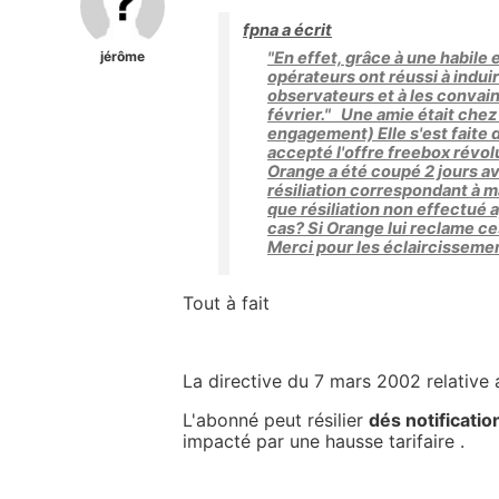
fpna a écrit
jérôme
"En effet, grâce à une habil
opérateurs ont réussi à indui
observateurs et à les convainc
février." Une amie était chez 
engagement) Elle s'est faite
accepté l'offre freebox révolut
Orange a été coupé 2 jours ava
résiliation correspondant à 
que résiliation non effectué a
cas? Si Orange lui reclame ce
Merci pour les éclaircisse
Tout à fait
La directive du 7 mars 2002 relative a
L'abonné peut résilier
dés notificatio
impacté par une hausse tarifaire .