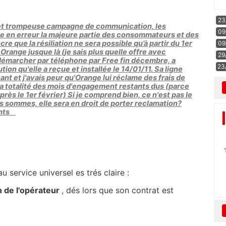
23
e et trompeuse campagne de communication, les
09
re en erreur la majeure partie des consommateurs et des
re que la résiliation ne sera possible qu’à partir du 1er
09
Orange jusque là (je sais plus quelle offre avec
29
 démarcher par téléphone par Free fin décembre, a
23
ion qu'elle a reçue et installée le 14/01/11. Sa ligne
nt et j'avais peur qu'Orange lui réclame des frais de
ma totalité des mois d'engagement restants dus (parce
près le 1er février) Si je comprend bien, ce n'est pas le
s sommes, elle sera en droit de porter reclamation?
ments
u service universel es trés claire :
n de l'opérateur
, dés lors que son contrat est